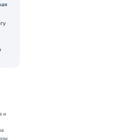
чая
игу
ю
а и
на
пны