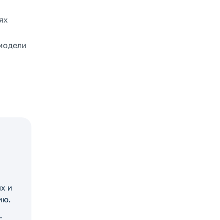
ях
 модели
х и
ию.
—