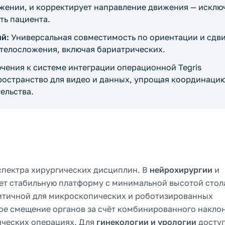
жении, и корректирует направление движения — исклю
ть пациента.
ий:
Универсальная совместимость по ориентации и сдв
 телосложения, включая бариатрических.
ения к системе интеграции операционной Tegris
остранство для видео и данных, упрощая координаци
ельства.
спектра хирургических дисциплин. В
нейрохирургии
и
ет стабильную платформу с минимальной высотой стол
итичной для микроскопических и роботизированных
ое смещение органов за счёт комбинированного накло
ических операциях. Для
гинекологии и урологии
досту