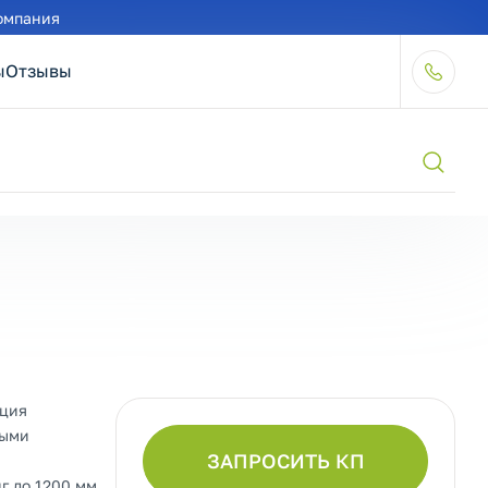
омпания
ы
Отзывы
юция
выми
ЗАПРОСИТЬ КП
г до 1200 мм