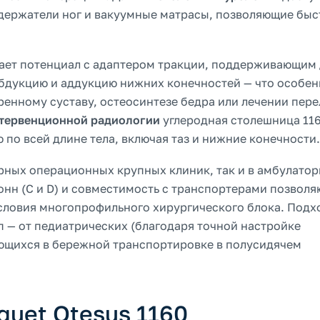
держатели ног и вакуумные матрасы, позволяющие быс
ет потенциал с адаптером тракции, поддерживающим 
бдукцию и аддукцию нижних конечностей — что особе
ренному суставу, остеосинтезе бедра или лечении пер
тервенционной радиологии
углеродная столешница 11
по всей длине тела, включая таз и нижние конечности.
рных операционных крупных клиник, так и в амбулато
нн (C и D) и совместимость с транспортерами позволя
словия многопрофильного хирургического блока. Подх
п — от педиатрических (благодаря точной настройке
ющихся в бережной транспортировке в полусидячем
quet Otesus 1160