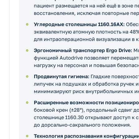
пациент размещается на ней ещё в зоне п
восстановления, исключая повторные пер
Углеродные столешницы 1160.16AX:
Обесп
эквивалентную атомную плотность на 48
для интраоперационной визуализации в к
Эргономичный транспортер Ergo Drive:
Мо
функцией Autodrive позволяет перемеща
нагрузку на персонал и повышая безопас
Продвинутая гигиена:
Гладкие поверхнос
липучек на подушках и обработка ручек 
минимизируют риск внутрибольничных и
Расширенные возможности позициониро
боковой крен (±28°), продольный сдвиг д
столешнице 1160.30 открывают доступ к 
до дорсально-сакрального положения.
Технология распознавания конфигурации