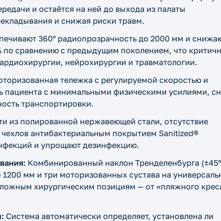
ередачи и остаётся на ней до выхода из палаты
екладывания и снижая риски травм.
ечивают 360° радиопрозрачность до 2000 мм и снижа
% по сравнению с предыдущим поколением, что критич
ардиохирургии, нейрохирургии и травматологии.
торизованная тележка с регулируемой скоростью и
ть пациента с минимальными физическими усилиями, с
ность транспортировки.
ти из полированной нержавеющей стали, отсутствие
и чехлов антибактериальным покрытием Sanitized®
нфекций и упрощают дезинфекцию.
вания:
Комбинированный наклон Тренделенбурга (±45°
о 1200 мм и три моторизованных сустава на универсаль
сложным хирургическим позициям — от «пляжного крес
:
Система автоматически определяет, установлена ли