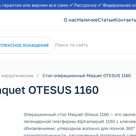
 гарантия или вернем все сами
Рассрочка
Федеральная к
О нас
Наличие
Статьи
Контакт
Поиск по сайту
ПЛЕКСНОЕ ОСНАЩЕНИЕ
 хирургические
Стол операционный Maquet OTESUS 1160
quet OTESUS 1160
Операционный стол Maquet Otesus 1160 — это эвол
легендарной платформы Alphamaquet 1150 с ключе
обновлениями: углеродное волокно для полной 360°
радиопрозрачности, расширенный продольный сдви