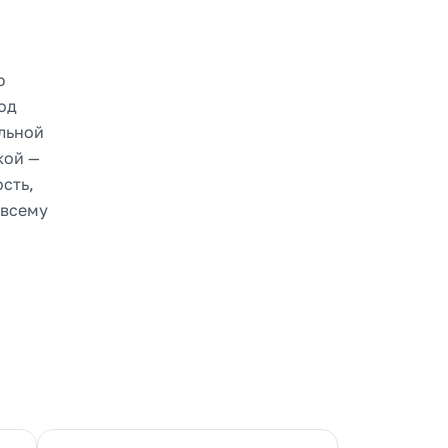
ю
од
льной
кой —
сть,
 всему