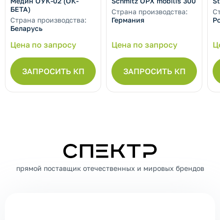
Медин ОУК-02 (ОК-
Schmitz OPX mobilis 300
St
БЕТА)
Страна производства:
С
Страна производства:
Германия
Р
Беларусь
Цена по запросу
Цена по запросу
Ц
ЗАПРОСИТЬ КП
ЗАПРОСИТЬ КП
СПЕКТР
прямой поставщик отечественных и мировых брендов