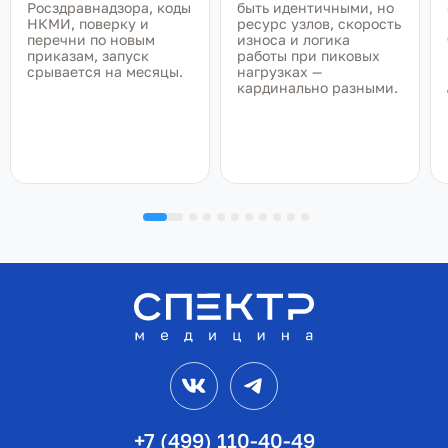
Росздравнадзора, коды
быть идентичными, но
НКМИ, поверку и
ресурс узлов, скорость
перечни по новым
износа и логика
приказам, запуск
работы при пиковых
срывается на месяцы.
нагрузках —
кардинально разными.
VK
Telegram
+7 (499) 110-40-49