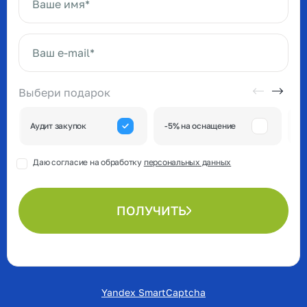
Ваше имя*
Ваш e-mail*
Выбери подарок
А
Аудит закупок
-5% на оснащение
к
Даю согласие на обработку
персональных данных
ПОЛУЧИТЬ
Yandex SmartCaptcha