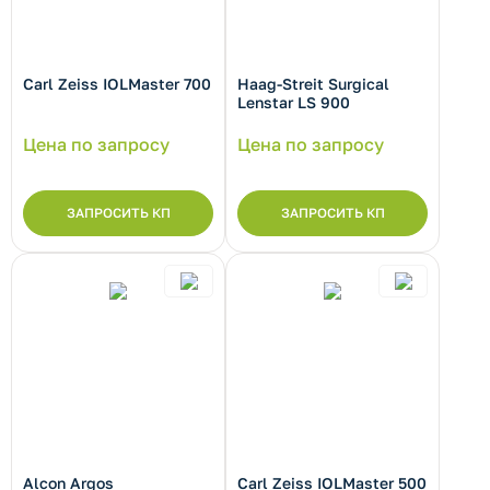
Carl Zeiss IOLMaster 700
Haag-Streit Surgical
рнуть/развернуть категорию
Lenstar LS 900
Цена по запросу
Цена по запросу
ЗАПРОСИТЬ КП
ЗАПРОСИТЬ КП
рнуть/развернуть категорию
рнуть/развернуть категорию
Alcon Argos
Carl Zeiss IOLMaster 500