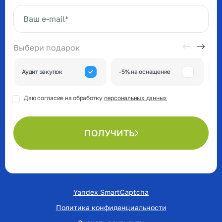
Ваше имя*
Ваш e-mail*
Выбери подарок
А
Аудит закупок
-5% на оснащение
к
Даю согласие на обработку
персональных данных
ПОЛУЧИТЬ
Yandex SmartCaptcha
Политика конфиденциальности