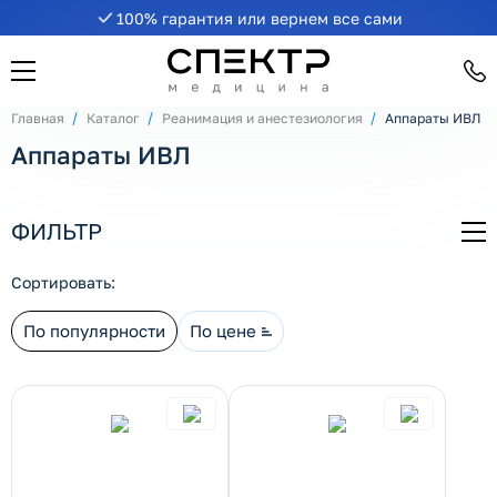
100% гарантия или вернем все сами
рнуть/развернуть категорию
Главная
Каталог
Реанимация и анестезиология
Аппараты ИВЛ
Аппараты ИВЛ
ФИЛЬТР
СВ
Сортировать:
По популярности
По цене