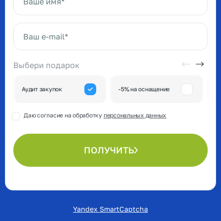
Ваше имя*
Ваш e-mail*
Выбери подарок
А
Аудит закупок
-5% на оснащение
к
Даю согласие на обработку
персональных данных
ПОЛУЧИТЬ
Yandex SmartCaptcha