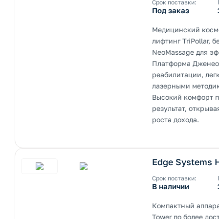
Срок поставки:
Под заказ
Медицинский косме
лифтинг TriPollar
NeoMassage для эф
Платформа Дженео 
реабилитации, лег
лазерными методи
Высокий комфорт п
результат, открыв
роста дохода.
Edge Systems H
Срок поставки:
В наличии
Компактный аппара
Tower по более до