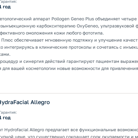
Гарантия:
1 год
тологический аппарат Pollogen Geneo Plus объединяет четыре 
, безынъекционную карбокситерапию OxyGeneo, ультразвуковой
фективного омоложения кожи любого фототипа.
Плюс обеспечивает мгновенную подтяжку и улучшение качест
ко интегрируясь в клинические протоколы и сочетаясь с инъе
ками.
роцедур и синергия действий гарантируют пациентам выраже
ая для вашей косметологии новые возможности для привлечения
ydraFacial Allegro
Гарантия:
1 год
т Hydrofacial Allegro предлагает все функциональные возможн
ступной цене, что существенно сокращает срок окупаемости и 