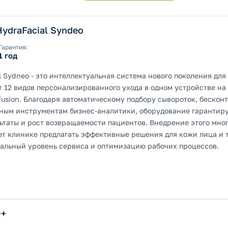
ydraFacial Syndeo
Гарантия:
1 год
l Sydneo - это интеллектуальная система нового поколения дл
т 12 видов персонализированного ухода в одном устройстве на
-Fusion. Благодаря автоматическому подбору сывороток, беско
ным инструментам бизнес-аналитики, оборудование гарантиру
ьтаты и рост возвращаемости пациентов. Внедрение этого мн
т клинике предлагать эффективные решения для кожи лица и те
альный уровень сервиса и оптимизацию рабочих процессов.
O+