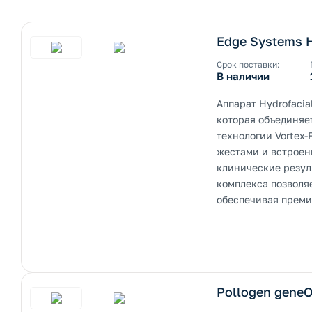
ернуть/развернуть категорию
Edge Systems H
Срок поставки:
В наличии
Аппарат Hydrofacia
которая объединяе
технологии Vortex
жестами и встроен
клинические резул
комплекса позволяе
обеспечивая преми
ернуть/развернуть категорию
Pollogen gene