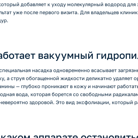
который добавляет к уходу молекулярный водород для
ьтат уже после первого визита. Для владельцев клиник
дур.
работает вакуумный гидропи
специальная насадка одновременно всасывает загрязне
, а струя обогащенной жидкости деликатно удаляет о
амины — глубоко проникают в кожу и начинают работат
дная вода, которая борется со свободными радикалами
невероятно здоровой. Это вид эксфолиации, который р
а каком аппарате остановить