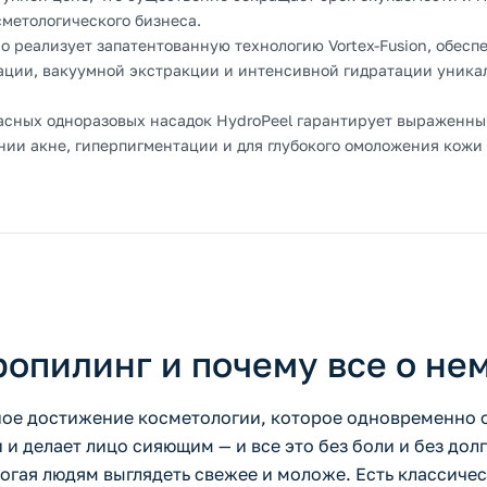
сметологического бизнеса.
о реализует запатентованную технологию Vortex-Fusion, обесп
ции, вакуумной экстракции и интенсивной гидратации уник
сных одноразовых насадок HydroPeel гарантирует выраженн
ении акне, гиперпигментации и для глубокого омоложения кожи
опилинг и почему все о нем
ое достижение косметологии, которое одновременно о
 и делает лицо сияющим — и все это без боли и без дол
могая людям выглядеть свежее и моложе. Есть классиче