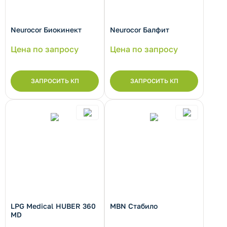
Neurocor Биокинект
Neurocor Балфит
рнуть/развернуть категорию
Цена по запросу
Цена по запросу
ЗАПРОСИТЬ КП
ЗАПРОСИТЬ КП
рнуть/развернуть категорию
LPG Medical HUBER 360
MBN Стабило
MD