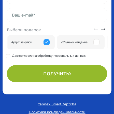
Ваше имя*
Ваш e-mail*
Выбери подарок
А
Аудит закупок
-5% на оснащение
к
Даю согласие на обработку
персональных данных
ПОЛУЧИТЬ
Yandex SmartCaptcha
Политика конфиденциальности