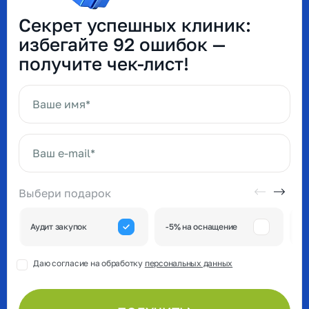
Секрет успешных клиник:
избегайте 92 ошибок —
получите чек-лист!
Ваше имя*
Ваш e-mail*
Выбери подарок
А
Аудит закупок
-5% на оснащение
к
Даю согласие на обработку
персональных данных