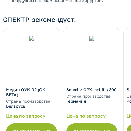
к будущим вызовам современной хирургии.
СПЕКТР рекомендует:
Медин ОУК-02 (ОК-
Schmitz OPX mobilis 300
St
БЕТА)
Страна производства:
С
Страна производства:
Германия
Р
Беларусь
Цена по запросу
Цена по запросу
Ц