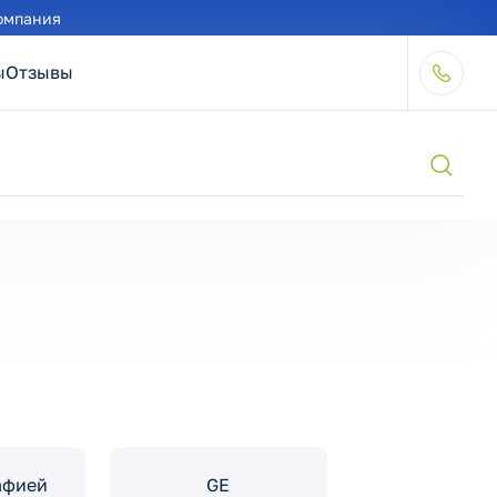
омпания
ы
Отзывы
афией
GE