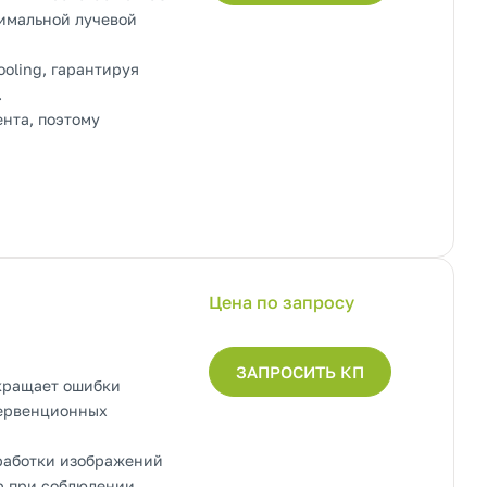
нимальной лучевой
oling, гарантируя
.
нта, поэтому
Цена по запросу
ЗАПРОСИТЬ КП
окращает ошибки
тервенционных
бработки изображений
р при соблюдении