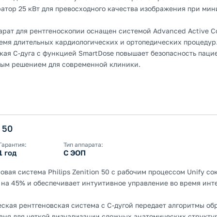
ратор 25 кВт для превосходного качества изображения при ми
арат для рентгеноскопии оснащен системой Advanced Active Co
ремя длительных кардиологических и ортопедических процедур
кая С-дуга с функцией SmartDose повышает безопасность пацие
ым решением для современной клиники.
n 50
Гарантия:
Тип аппарата:
1 год
С ЭОП
вая система Philips Zenition 50 с рабочим процессом Unify с
на 45% и обеспечивает интуитивное управление во время ин
ская рентгеновская система с С-дугой передает алгоритмы о
вня для четкой визуализации сложных анатомических структу