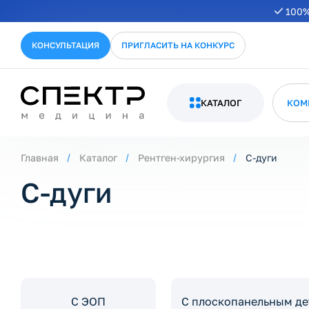
100%
ернуть/развернуть категорию
КОНСУЛЬТАЦИЯ
ПРИГЛАСИТЬ НА КОНКУРС
КАТАЛОГ
КОМ
Главная
Каталог
Рентген-хирургия
С-дуги
С-дуги
ернуть/развернуть категорию
С ЭОП
С плоскопанельным д