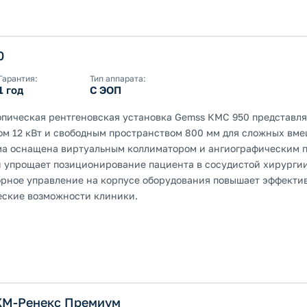
0
Гарантия:
Тип аппарата:
1 год
С ЭОП
ическая рентгеновская установка Gemss КМС 950 представля
ром 12 кВт и свободным пространством 800 мм для сложных вме
ма оснащена виртуальным коллиматором и ангиографическим п
и упрощает позиционирование пациента в сосудистой хирургии
рное управление на корпусе оборудования повышает эффектив
ские возможности клиники.
ХМ-Ренекс Премиум