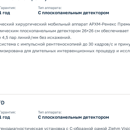
Гарантия:
Тип аппарата:
1 год
С плоскопанельным детектором
ческий хирургический мобильный аппарат АРХМ-Ренекс Премиу
амическим плоскопанельным детектором 26×26 см обеспечивает
 4,5 пар линий/мм без искажений.
система с импульсной рентгеноскопией до 30 кадров/с и при
изирована для длительных интервенционных процедур и исс
FD
Гарантия:
Тип аппарата:
1 год
С плоскопанельным детектором
енодиагностическая установка с С-образной рамой Ziehm Visi