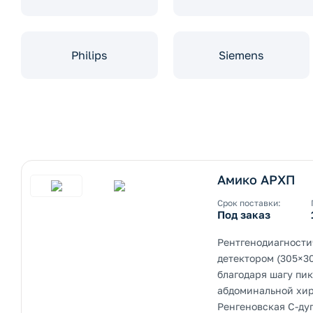
Philips
Siemens
ернуть/развернуть категорию
Амико АРХП
ернуть/развернуть категорию
Срок поставки:
Под заказ
Рентгенодиагност
детектором (305×3
благодаря шагу пик
ернуть/развернуть категорию
абдоминальной хир
Ренгеновская С-ду