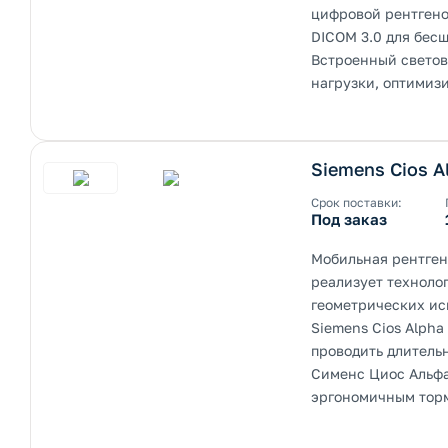
цифровой рентгено
DICOM 3.0 для бес
Встроенный светов
нагрузки, оптимиз
Siemens Cios A
Срок поставки:
Под заказ
Мобильная рентген
реализует технолог
геометрических ис
Siemens Cios Alph
проводить длитель
Сименс Циос Альфа
эргономичным торм