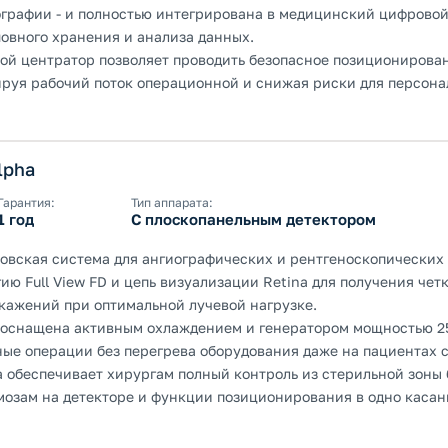
графии - и полностью интегрирована в медицинский цифровой
шовного хранения и анализа данных.
ой центратор позволяет проводить безопасное позиционирован
ируя рабочий поток операционной и снижая риски для персона
lpha
Гарантия:
Тип аппарата:
1 год
С плоскопанельным детектором
овская система для ангиографических и рентгеноскопических 
ию Full View FD и цепь визуализации Retina для получения чет
кажений при оптимальной лучевой нагрузке.
a оснащена активным охлаждением и генератором мощностью 25 
ные операции без перегрева оборудования даже на пациентах 
 обеспечивает хирургам полный контроль из стерильной зоны 
озам на детекторе и функции позиционирования в одно касан