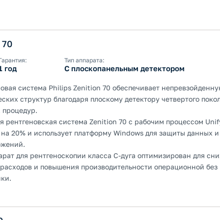
 70
Гарантия:
Тип аппарата:
1 год
С плоскопанельным детектором
вая система Philips Zenition 70 обеспечивает непревзойденн
ских структур благодаря плоскому детектору четвертого поко
 процедур.
 рентгеновская система Zenition 70 с рабочим процессом Uni
на 20% и использует платформу Windows для защиты данных и
ожений.
арат для рентгеноскопии класса С-дуга оптимизирован для сн
расходов и повышения производительности операционной без
ики.