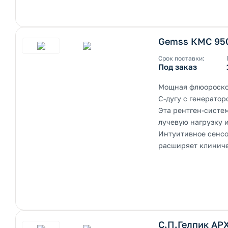
Gemss КМС 95
Срок поставки:
Под заказ
Мощная флюороскоп
С-дугу с генерато
Эта рентген-систе
лучевую нагрузку 
Интуитивное сенсо
расширяет клиниче
С.П.Гелпик АР