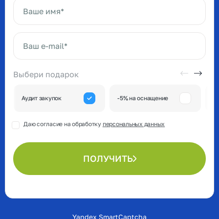
Ваше имя*
Ваш e-mail*
Выбери подарок
А
Аудит закупок
-5% на оснащение
к
Даю согласие на обработку
персональных данных
ПОЛУЧИТЬ
Yandex SmartCaptcha