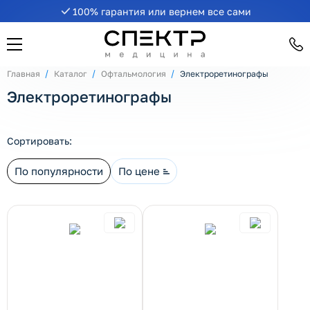
100% гарантия или вернем все сами
рнуть/развернуть категорию
Главная
Каталог
Офтальмология
Электроретинографы
Электроретинографы
Сортировать:
По популярности
По цене
рнуть/развернуть категорию