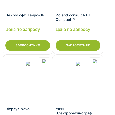
Нейрософт Нейро-ЭРГ
Roland consult RETI
Compact P
Цена по запросу
Цена по запросу
рнуть/развернуть категорию
ЗАПРОСИТЬ КП
ЗАПРОСИТЬ КП
рнуть/развернуть категорию
рнуть/развернуть категорию
Diopsys Nova
MBN
Электроретинограф