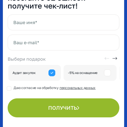
получите чек-лист!
Ваше имя*
Ваш e-mail*
Выбери подарок
А
Аудит закупок
-5% на оснащение
к
Даю согласие на обработку
персональных данных
ПОЛУЧИТЬ