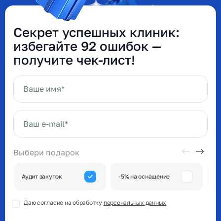
Секрет успешных клиник:
избегайте 92 ошибок —
получите чек-лист!
Ваше имя*
Ваш e-mail*
Выбери подарок
А
Аудит закупок
-5% на оснащение
к
Даю согласие на обработку
персональных данных