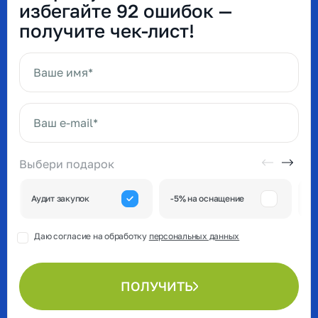
избегайте 92 ошибок —
получите чек-лист!
Ваше имя*
Ваш e-mail*
Выбери подарок
А
Аудит закупок
-5% на оснащение
к
Даю согласие на обработку
персональных данных
ПОЛУЧИТЬ