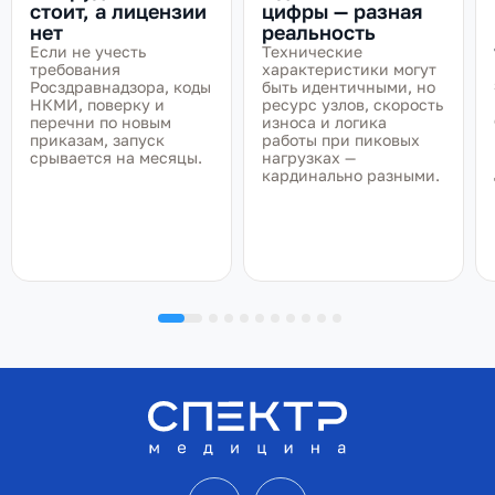
стоит, а лицензии
цифры — разная
нет
реальность
Если не учесть
Технические
требования
характеристики могут
Росздравнадзора, коды
быть идентичными, но
НКМИ, поверку и
ресурс узлов, скорость
перечни по новым
износа и логика
приказам, запуск
работы при пиковых
срывается на месяцы.
нагрузках —
кардинально разными.
VK
Telegram