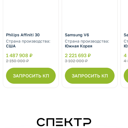
Philips Affiniti 30
Samsung V6
S
Страна производства:
Страна производства:
С
США
Южная Корея
Ю
1 487 908 ₽
2 221 693 ₽
4
2 150 000 ₽
3 102 000 ₽
4 
ЗАПРОСИТЬ КП
ЗАПРОСИТЬ КП
СПЕКТР