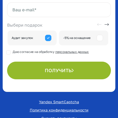
Ваше имя*
Ваш e-mail*
Выбери подарок
А
Аудит закупок
-5% на оснащение
к
Даю согласие на обработку
персональных данных
ПОЛУЧИТЬ
Yandex SmartCaptcha
Политика конфиденциальности