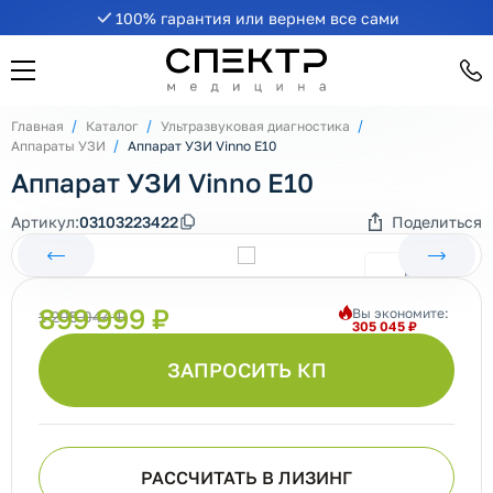
100% гарантия или вернем все сами
Главная
Каталог
Ультразвуковая диагностика
Аппараты УЗИ
Аппарат УЗИ Vinno E10
Аппарат УЗИ Vinno E10
Артикул:
03103223422
Поделиться
899 999 ₽
Вы экономите:
1 205 044 ₽
305 045 ₽
ЗАПРОСИТЬ КП
РАССЧИТАТЬ В ЛИЗИНГ