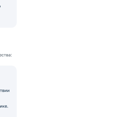
о
ества:
ствии
ике.