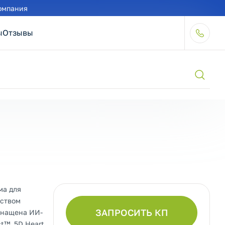
омпания
ы
Отзывы
ма для
еством
ЗАПРОСИТЬ КП
Оснащена ИИ-
ct™, 5D Heart