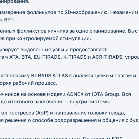
анирования.
и измерение фолликулов по 2D-изображению. Незамени
х ВРТ.
венных фолликулов яичника за одно сканирование. Быс
ов при контролируемой стимуляции.
изирует выделенные узлы и предоставляет
ам ATA, BTA, EU-TIRADS, K-TIRADS и ACR-TIRADS, упро
яет лексику BI-RADS ATLAS к анализируемым очагам и
оряя рабочий процесс.
чников на основе модели ADNEX от IOTA Group. Вся
 до итогового заключения — внутри системы.
гол прогресса (AoP) и направление головки плода,
ия решения о способе родоразрешения и общения с бу
плода с цветовым картированием. По данным STIC