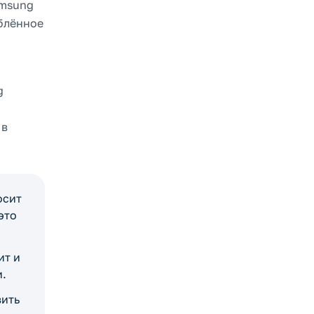
amsung
ублённое
с
g
 в
осит
это
ит и
и.
вить