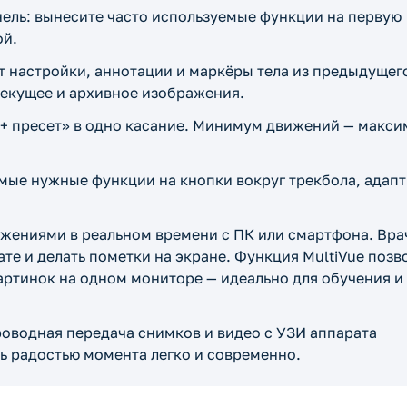
нель: вынесите часто используемые функции на первую
ой.
 настройки, аннотации и маркёры тела из предыдущег
текущее и архивное изображения.
 + пресет» в одно касание. Минимум движений — макс
мые нужные функции на кнопки вокруг трекбола, адап
жениями в реальном времени с ПК или смартфона. Вра
ате и делать пометки на экране. Функция MultiVue позв
картинок на одном мониторе — идеально для обучения и
оводная передача снимков и видео с УЗИ аппарата
ь радостью момента легко и современно.