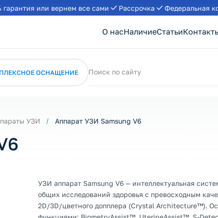
 гарантия или вернем все сами
Рассрочка
Федеральная к
О нас
Наличие
Статьи
Контакт
Поиск по сайту
ПЛЕКСНОЕ ОСНАЩЕНИЕ
параты УЗИ
Аппарат УЗИ Samsung V6
V6
УЗИ аппарат Samsung V6 — интеллектуальная систе
общих исследований здоровья с превосходным кач
2D/3D/цветного допплера (Crystal Architecture™). 
функциями: BiometryAssist™, UterineAssist™, S-Dete