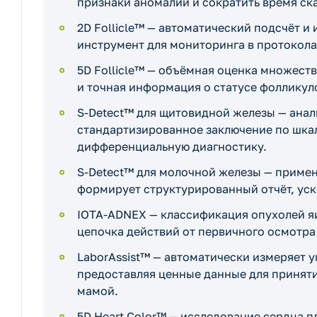
признаки аномалий и сократить время ск
2D Follicle™ — автоматический подсчёт 
инструмент для мониторинга в протокола
5D Follicle™ — объёмная оценка множест
и точная информация о статусе фолликул
S-Detect™ для щитовидной железы — анал
стандартизированное заключение по шкал
дифференциальную диагностику.
S-Detect™ для молочной железы — примен
формирует структурированный отчёт, уск
IOTA-ADNEX — классификация опухолей яи
цепочка действий от первичного осмотра
LaborAssist™ — автоматически измеряет у
предоставляя ценные данные для принят
мамой.
5D Heart Color™ — исследование сердца 