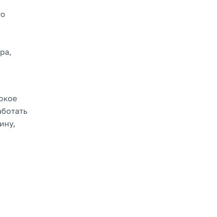
то
ра,
окое
аботать
ину,