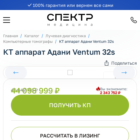
100% гарантия или вернем все сами
Главная
Каталог
Лучевая диагностика
Компьютерные томографы
КТ аппарат Адани Ventum 32s
КТ аппарат Адани Ventum 32s
Поделиться
44 098 999 ₽
Вы экономите:
46 442 751 ₽
2 343 752 ₽
ПОЛУЧИТЬ КП
РАССЧИТАТЬ В ЛИЗИНГ