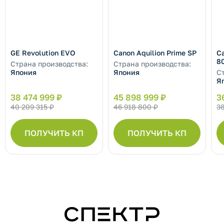
GE Revolution EVO
Canon Aquilion Prime SP
Ca
8
Страна производства:
Страна производства:
Япония
Япония
С
Я
38 474 999 ₽
45 898 999 ₽
3
40 209 315 ₽
46 918 800 ₽
38
ПОЛУЧИТЬ КП
ПОЛУЧИТЬ КП
СПЕКТР