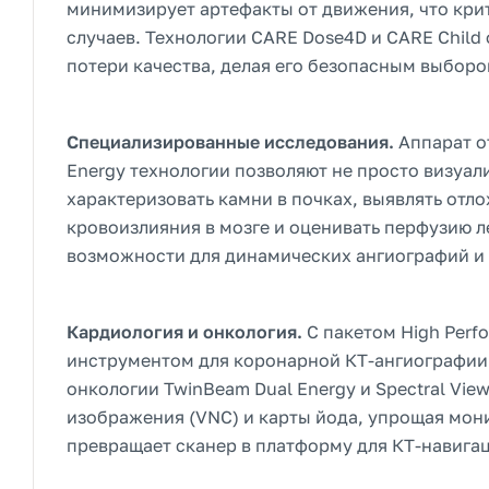
минимизирует артефакты от движения, что кри
случаев. Технологии CARE Dose4D и CARE Chil
потери качества, делая его безопасным выборо
Специализированные исследования.
Аппарат о
Energy технологии позволяют не просто визуал
характеризовать камни в почках, выявлять от
кровоизлияния в мозге и оценивать перфузию ле
возможности для динамических ангиографий и
Кардиология и онкология.
С пакетом High Per
инструментом для коронарной КТ-ангиографии и 
онкологии TwinBeam Dual Energy и Spectral Vi
изображения (VNC) и карты йода, упрощая мон
превращает сканер в платформу для КТ-навига