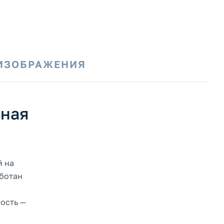
ИЗОБРАЖЕНИЯ
ьная
й на
ботан
н
ость —