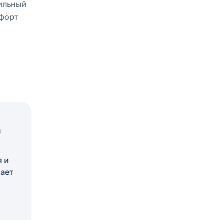
бильный
мфорт
и
я и
жает