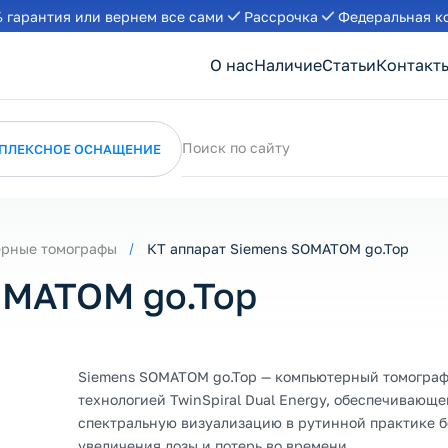
 гарантия или вернем все сами
Рассрочка
Федеральная к
О нас
Наличие
Статьи
Контакт
Поиск по сайту
ПЛЕКСНОЕ ОСНАЩЕНИЕ
рные томографы
КТ аппарат Siemens SOMATOM go.Top
OMATOM go.Top
Siemens SOMATOM go.Top — компьютерный томограф
технологией TwinSpiral Dual Energy, обеспечивающе
спектральную визуализацию в рутинной практике б
увеличения дозы и потерь во времени.