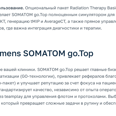
ользование.
Опциональный пакет Radiation Therapy Basi
t делает SOMATOM go.Top полноценным симулятором для
Т, генерацию tMIP и AverageCT, а также прямое управ
в, где важна интеграция диагностики и терапии.
emens SOMATOM go.Top
ее вашей клиники. SOMATOM go.Top решает главные биз
матизации (GO-технологии), привлекает рефералов благ
-пакет) и улучшает репутацию за счет фокуса на пацие
стандартизирует качество, независимо от опыта операто
ез teamplay для управления флотом и протоколами. Вы
, который превращает сложные задачи в рутину и обес