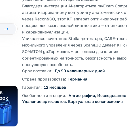
Благодаря интеграции AI-алгоритмов myExam Compa
автоматизированному контурингу анатомических с
через Recon&GO, этот КТ аппарат оптимизирует ра
процесс для комплексной диагностики — от онколог
и кардиовизуализации.
Уникальное сочетание Stellar-детектора, CARE-техн
мобильного управления через Scan&GO делает КТ с
SOMATOM go.Top мощным решением для клиник,
ориентированных на точность, безопасность и выс
пропускную способность.
Срок поставки:
До 90 календарных дней
Страна производства:
Германия
Гарантия:
12 месяцев
в
Особенности и опции:
Ангиография, Исследование
рок
Удаление артефактов, Виртуальная колоноскопия