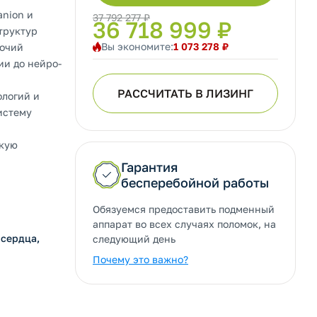
nion и
37 792 277 ₽
36 718 999 ₽
труктур
Вы экономите:
1 073 278 ₽
бочий
ии до нейро-
РАССЧИТАТЬ В ЛИЗИНГ
ологий и
истему
окую
Гарантия
бесперебойной работы
Обязуемся предоставить подменный
аппарат во всех случаях поломок, на
 сердца,
следующий день
Почему это важно?