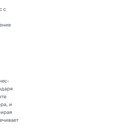
c с
ление
нес-
одаря
нте
ра, и
бирая
печивает