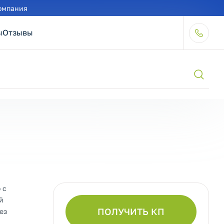
омпания
ы
Отзывы
 с
й
ПОЛУЧИТЬ КП
ез