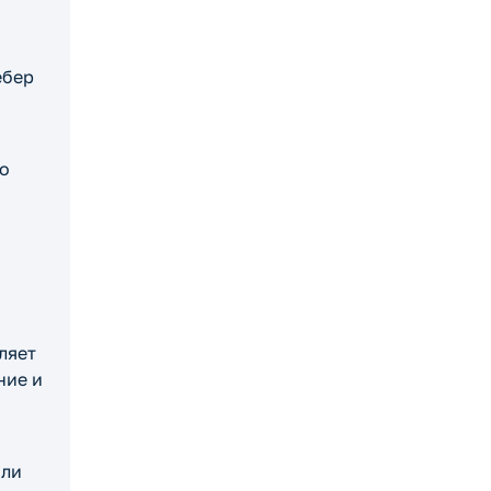
ебер
то
ляет
ние и
или