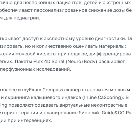
тично для неспокойных пациентов, детей и экстренных
d обеспечивают персонализированное снижение дозы бе
м для педиатрии.
ткрывает доступ к экспертному уровню диагностики. D
изировать, но и количественно оценивать материалы:
ложения мочевой кислоты при подагре, дифференцирова
гких. Пакеты Flex 4D Spiral (Neuro/Body) расширяют
 перфузионных исследований.
formance и myExam Compass сканер становится мощным
скрининга кальциевого индекса (Inline CaScoring). В
ewing позволяют создавать виртуальные неконтрастные
иторинг терапии и планирование биопсий. Guide&GO Pa
ции при интервенциях.