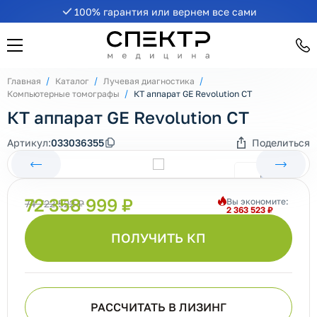
100% гарантия или вернем все сами
Главная
Каталог
Лучевая диагностика
Компьютерные томографы
КТ аппарат GE Revolution CT
КТ аппарат GE Revolution CT
Артикул:
033036355
Поделиться
72 358 999 ₽
Вы экономите:
74 722 522 ₽
2 363 523 ₽
ПОЛУЧИТЬ КП
РАССЧИТАТЬ В ЛИЗИНГ