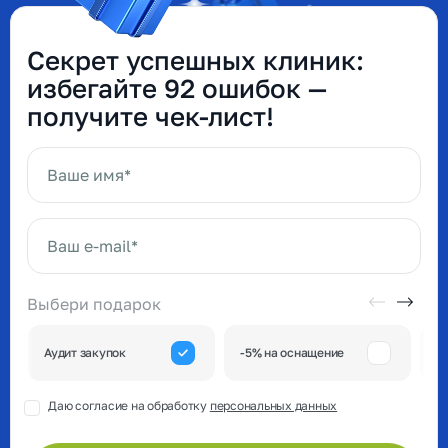
Секрет успешных клиник:
избегайте 92 ошибок —
получите чек-лист!
Ваше имя*
Ваш e-mail*
Выбери подарок
А
Аудит закупок
-5% на оснащение
к
Даю согласие на обработку
персональных данных