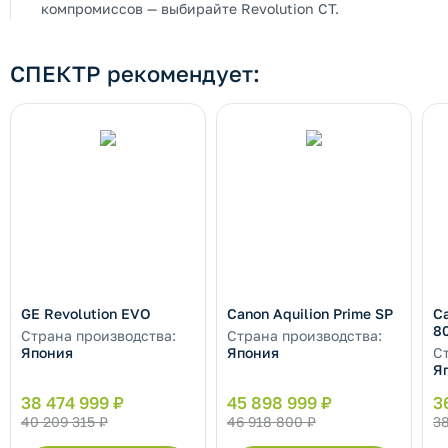
компромиссов — выбирайте Revolution CT.
СПЕКТР рекомендует:
GE Revolution EVO
Canon Aquilion Prime SP
Ca
8
Страна производства:
Страна производства:
Япония
Япония
С
Я
38 474 999 ₽
45 898 999 ₽
3
40 209 315 ₽
46 918 800 ₽
38