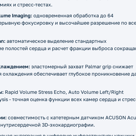
иях и стресс-тестах.
lume Imaging:
одновременная обработка до 64
рерывную фокусировку и высочайшее разрешение по вс
an:
автоматическое выделение стандартных
ие полостей сердца и расчет фракции выброса сокраща
хлаждением:
эластомерный захват Palmar grip снижает
гия охлаждения обеспечивает глубокое проникновение д
ы:
Rapid Volume Stress Echo, Auto Volume Left/Right
nalysis - точная оценка функции всех камер сердца и стрес
ии:
совместимость с катетерным датчиком ACUSON Ac
 внутрисердечной 3D-эхокардиографии.
вная интеграция в цифровую инфраструктуру клиники,