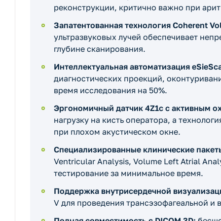
реконструкции, критично важно при аритм
Запатентованная технология Coherent Vo
ультразвуковых лучей обеспечивает неп
глубине сканирования.
Интеллектуальная автоматизация eSieSc
диагностических проекций, оконтуриван
время исследования на 50%.
Эргономичный датчик 4Z1c с активным о
нагрузку на кисть оператора, а техноло
при плохом акустическом окне.
Специализированные клинические пакет
Ventricular Analysis, Volume Left Atrial A
тестирование за минимальное время.
Поддержка внутрисердечной визуализац
V для проведения трансэзофагеальной и
Полная совместимость с DICOM 3D:
бесшо