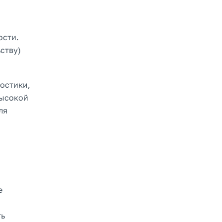
ости.
ству)
остики,
высокой
ля
е
ть