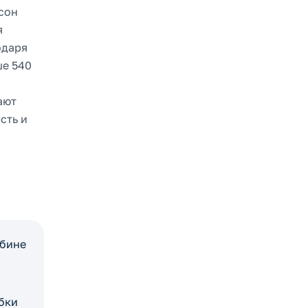
сон
я
одаря
ше 540
ают
сть и
убине
бки