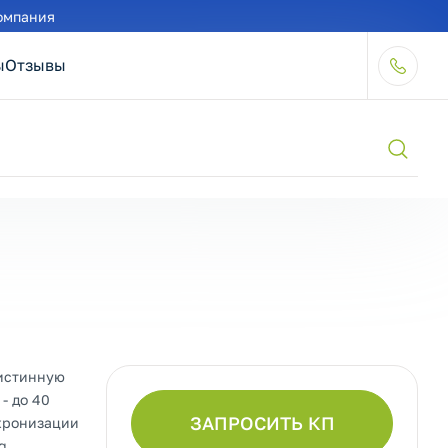
омпания
ы
Отзывы
 истинную
- до 40
ЗАПРОСИТЬ КП
нхронизации
g.