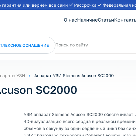
 гарантия или вернем все сами
Рассрочка
Федеральная к
О нас
Наличие
Статьи
Контакт
Поиск по сайту
ПЛЕКСНОЕ ОСНАЩЕНИЕ
параты УЗИ
Аппарат УЗИ Siemens Acuson SC2000
Acuson SC2000
УЗИ аппарат Siemens Acuson SC2000 обеспечивает
4D-визуализацию всего сердца в реальном времени 
объемов в секунду за один сердечный цикл без си
с ЭКГ благодаря технологии Coherent Volume Imagin