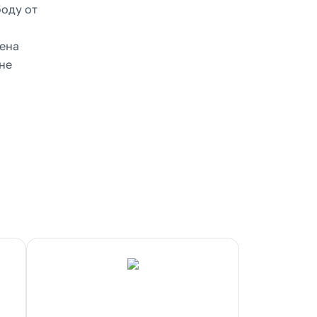
боду от
мена
не