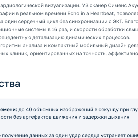
ардиологической визуализации. УЗ сканер Сименс Аку
афии в реальном времени Echo in a Heartbeat, позволя
а один сердечный цикл без синхронизации с ЭКГ. Благ
ионные системы в 16 раз, и скорости обработки свы
прецедентную детализацию динамических процессов.
лгоритмы анализа и компактный мобильный дизайн дел
ых клиник, ориентированных на точность, эффективно
ства
ремени:
до 40 объемных изображений в секунду при гл
ьности без артефактов движения и задержки дыхания
 получение данных за один удар сердца устраняет оши