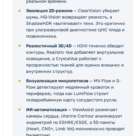
реальном времени.
Эволюция 2D-режима
— ClearVision убирает
шумы, HQ-Vision возвращает резкость, а
ShadowHDR «вытягивает» тени. Это критично
при ультразвуковой диагностике ЦНС плода и
позвоночника.
Реалистичный 3D/4D
— HDVI точечно обводит
контуры, Realistic Vue добавляет виртуальное
освещение, а CrystalVue работает с
прозрачностью тканей для оценки внешних и
внутренних структур.
Визуализация микропотоков
— MV-Flow и S-
Flow детектируют медленный кровоток и
периферию, тогда как LumiFlow строит
псевдообъемную карту сосудистого русла.
ИИ-автоматизация
— ViewAssist размечает
камеры сердца, Uterine Contour анализирует
эндометрий по ESHRE/ESGE, а 5D-пакеты
(Heart, CNS+, Limb Vol) молниеносно проводят
биометрию.