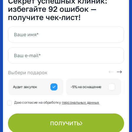
Секрет успешных клиник:
избегайте 92 ошибок —
получите чек-лист!
Ваше имя*
Ваш e-mail*
Выбери подарок
А
Аудит закупок
-5% на оснащение
к
Даю согласие на обработку
персональных данных
ПОЛУЧИТЬ