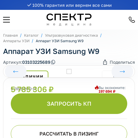
100% гарантия или вернем все сами
Главная
Каталог
Ультразвуковая диагностика
Аппараты УЗИ
Аппарат УЗИ Samsung W9
Аппарат УЗИ Samsung W9
Артикул:
03103225689
Поделиться
В НАЛИЧИИ
5 785 306 ₽
Вы экономите:
5 983 000 ₽
197 694 ₽
ЗАПРОСИТЬ КП
РАССЧИТАТЬ В ЛИЗИНГ