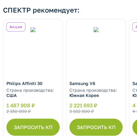
СПЕКТР рекомендует:
Акция
Philips Affiniti 30
Samsung V6
S
Страна производства:
Страна производства:
С
США
Южная Корея
Ю
1 487 908 ₽
2 221 693 ₽
4
2 150 000 ₽
3 102 000 ₽
4 
ЗАПРОСИТЬ КП
ЗАПРОСИТЬ КП