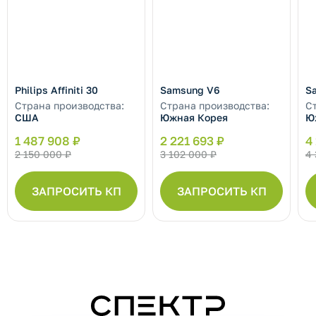
Philips Affiniti 30
Samsung V6
S
Страна производства:
Страна производства:
С
США
Южная Корея
Ю
1 487 908 ₽
2 221 693 ₽
4
2 150 000 ₽
3 102 000 ₽
4 
ЗАПРОСИТЬ КП
ЗАПРОСИТЬ КП
СПЕКТР