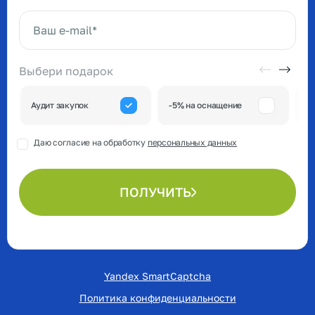
Ваше имя*
Ваш e-mail*
Выбери подарок
А
Аудит закупок
-5% на оснащение
к
Даю согласие на обработку
персональных данных
ПОЛУЧИТЬ
Yandex SmartCaptcha
Политика конфиденциальности