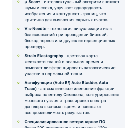
μ-Scan+
- интеллектуальный алгоритм снижает
шумы и спекл, улучшает однородность
изображения и контурность границ, что
критично для выявления скрытых очагов.
Vis-Needle
- технология визуализации иглы
без искажений при проведении биопсий,
блокад нервов или других интервенционных
процедур.
Strain Elastography
- цветовая карта
жесткости тканей в реальном времени
помогает дифференцировать патологические
участки в нормальной ткани.
Автофункции (Auto EF, Auto Bladder, Auto
Trace)
- автоматическое измерение фракции
выброса по методу Симпсона, контурирование
мочевого пузыря и трассировка спектра
допплера экономят время и повышают
воспроизводимость результатов.
Специализированное ветеринарное ПО
-
более 200 ветеринарных схем тела, 120+