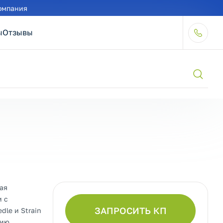
омпания
ы
Отзывы
ая
и с
ЗАПРОСИТЬ КП
dle и Strain
цию