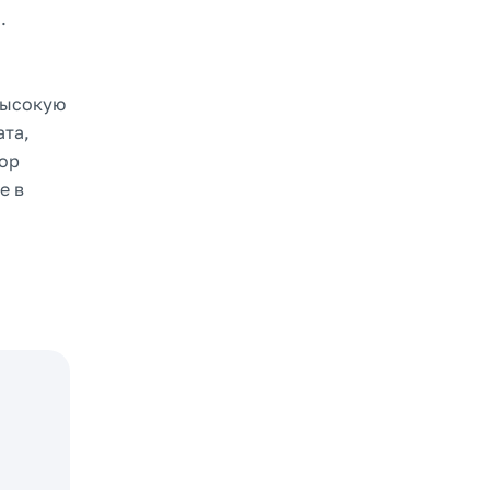
.
высокую
ата,
ор
е в