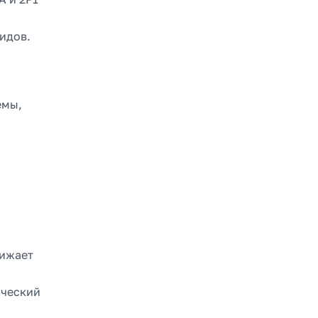
идов.
емы,
нижает
ический