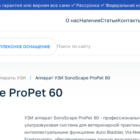
 гарантия или вернем все сами
Рассрочка
Федеральная к
О нас
Наличие
Статьи
Контакт
Поиск по сайту
ПЛЕКСНОЕ ОСНАЩЕНИЕ
параты УЗИ
Аппарат УЗИ SonoScape ProPet 60
e ProPet 60
УЗИ аппарат SonoScape ProPet 60 - профессиональн
ультразвуковая система для ветеринарной практик
интеллектуальными функциями Auto Bladder, Vis-Nee
Elastography, обеспечивающими точную визуализа