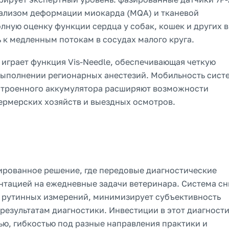
нализом деформации миокарда (MQA) и тканевой
лную оценку функции сердца у собак, кошек и других в
 к медленным потокам в сосудах малого круга.
играет функция Vis-Needle, обеспечивающая четкую
выполнении регионарных анестезий. Мобильность сист
встроенного аккумулятора расширяют возможности
ермерских хозяйств и выездных осмотров.
сированное решение, где передовые диагностические
ентацией на ежедневные задачи ветеринара. Система с
ии рутинных измерений, минимизирует субъективность
результатам диагностики. Инвестиции в этот диагност
ю, гибкостью под разные направления практики и