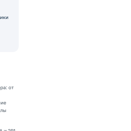
тики
ра: от
ние
улы
A и 2P1