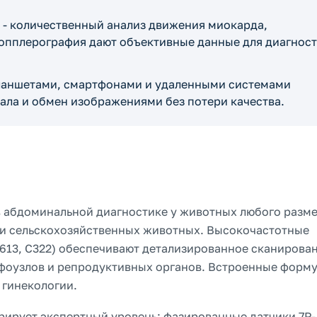
- количественный анализ движения миокарда,
допплерография дают объективные данные для диагнос
планшетами, смартфонами и удаленными системами
ала и обмен изображениями без потери качества.
в абдоминальной диагностике у животных любого разме
 и сельскохозяйственных животных. Высокочастотные
C613, C322) обеспечивают детализированное сканирова
мфоузлов и репродуктивных органов. Встроенные форм
 гинекологии.
рирует экспертный уровень: фазированные датчики 7P-