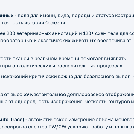
анных
- поля для имени, вида, породы и статуса кастра
точность истории болезни.
ее 200 ветеринарных аннотаций и 120+ схем тела для с
 лабораторных и экзотических животных обеспечивают
кости тканей в реальном времени помогает выявлять
и при онкологических и воспалительных процессах.
ез искажений критически важна для безопасного выпол
вают высокочувствительное допплеровское отображен
шают однородность изображения, четкость контуров и
uto Trace)
- автоматическое измерение объема мочево
трассировка спектра PW/CW ускоряют работу и повыша