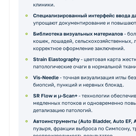
клиники.
Специализированный интерфейс ввода д
упрощают документирование и повышают 
Библиотека визуальных материалов
- бол
кошек, лошадей, сельскохозяйственных,
корректное оформление заключений.
Strain Elastography
- цветовая карта жест
патологические очаги в нормальной ткан
Vis-Needle
- точная визуализация иглы б
биопсий, пункций и нервных блокад.
SR Flow и μ-Scan+
- технологии обеспечи
медленных потоков и одновременно повы
детализацию патологий.
Автоинструменты (Auto Bladder, Auto EF, A
пузыря, фракции выброса по Симпсону, 
воспроизводимость результатов.