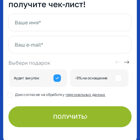
получите чек-лист!
Ваше имя*
Ваш e-mail*
Выбери подарок
А
Аудит закупок
-5% на оснащение
к
Даю согласие на обработку
персональных данных
ПОЛУЧИТЬ