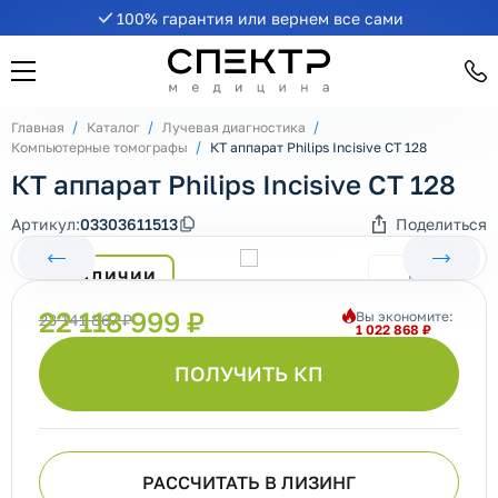
100% гарантия или вернем все сами
Главная
Каталог
Лучевая диагностика
Компьютерные томографы
КТ аппарат Philips Incisive CT 128
КТ аппарат Philips Incisive CT 128
Артикул:
03303611513
Поделиться
В НАЛИЧИИ
22 118 999 ₽
Вы экономите:
23 141 867 ₽
1 022 868 ₽
ПОЛУЧИТЬ КП
РАССЧИТАТЬ В ЛИЗИНГ