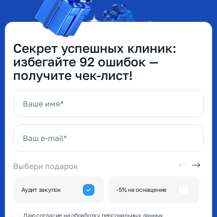
Секрет успешных клиник:
избегайте 92 ошибок —
получите чек-лист!
Ваше имя*
Ваш e-mail*
Выбери подарок
А
Аудит закупок
-5% на оснащение
к
Даю согласие на обработку
персональных данных