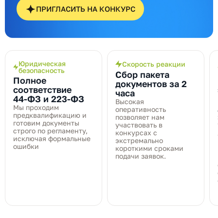
ПРИГЛАСИТЬ НА КОНКУРС
Юридическая
Скорость реакции
безопасность
Сбор пакета
Полное
документов за 2
соответствие
часа
44‑ФЗ и 223‑ФЗ
Высокая
Мы проходим
оперативность
предквалификацию и
позволяет нам
готовим документы
участвовать в
строго по регламенту,
конкурсах с
исключая формальные
экстремально
ошибки
короткими сроками
подачи заявок.