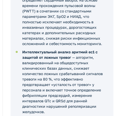
определяет сердечный выброс на основе
времени прохождения пульсовой волны
(PWTT) в сочетании со стандартными
параметрами ЭКГ, SpO2 и НИАД, что
полностью исключает необходимость в
инвазивных процедурах, дорогостоящих
катетерах и дополнительных расходных
материалах, снижая риски инфекционных
осложнений и себестоимость мониторинга.
Интеллектуальный анализ аритмий ec1 с
защитой от ложных тревог
— алгоритм,
валидированный на общедоступных
клинических базах данных, снижает
количество ложных срабатываний сигналов
тревоги на 80 %, что эффективно
предотвращает «усталость от тревог» у
персонала и включает точное определение
фибрилляции предсердий, измерение
интервалов QTc и QRSd для ранней
диагностики нарушений реполяризации
желудочков.