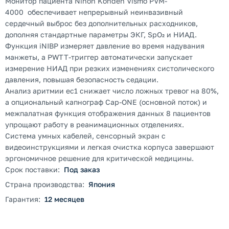
Монитор пациента Nihon Kohden Vismo PVM-
4000 обеспечивает непрерывный неинвазивный
сердечный выброс без дополнительных расходников,
дополняя стандартные параметры ЭКГ, SpO₂ и НИАД.
Функция iNIBP измеряет давление во время надувания
манжеты, а PWTT-триггер автоматически запускает
измерение НИАД при резких изменениях систолического
давления, повышая безопасность седации.
Анализ аритмии ec1 снижает число ложных тревог на 80%,
а опциональный капнограф Cap-ONE (основной поток) и
межпалатная функция отображения данных 8 пациентов
упрощают работу в реанимационных отделениях.
Система умных кабелей, сенсорный экран с
видеоинструкциями и легкая очистка корпуса завершают
эргономичное решение для критической медицины.
Срок поставки:
Под заказ
Страна производства:
Япония
Гарантия:
12 месяцев