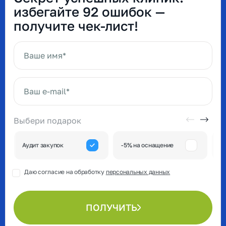
избегайте 92 ошибок —
получите чек-лист!
Ваше имя*
Ваш e-mail*
Выбери подарок
А
Аудит закупок
-5% на оснащение
к
Даю согласие на обработку
персональных данных
ПОЛУЧИТЬ