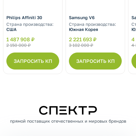
Philips Affiniti 30
Samsung V6
S
Страна производства:
Страна производства:
С
США
Южная Корея
Ю
1 487 908 ₽
2 221 693 ₽
4
2 150 000 ₽
3 102 000 ₽
4 
ЗАПРОСИТЬ КП
ЗАПРОСИТЬ КП
СПЕКТР
прямой поставщик отечественных и мировых брендов