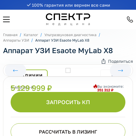
100% гарантия или вернем все сами
Главная
Каталог
Ультразвуковая диагностика
Аппараты УЗИ
Аппарат УЗИ Esaote MyLab X8
Аппарат УЗИ Esaote MyLab X8
Поделиться
В НАЛИЧИИ
5 129 999 ₽
Вы экономите:
5 481 311 ₽
351 312 ₽
ЗАПРОСИТЬ КП
РАССЧИТАТЬ В ЛИЗИНГ