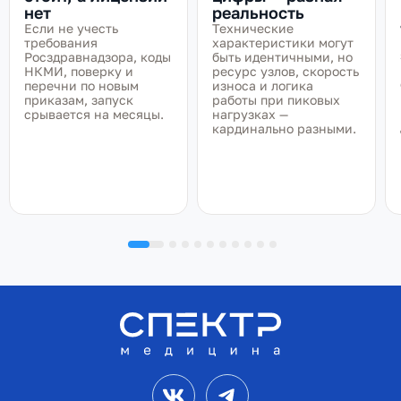
нет
реальность
Если не учесть
Технические
требования
характеристики могут
Росздравнадзора, коды
быть идентичными, но
НКМИ, поверку и
ресурс узлов, скорость
перечни по новым
износа и логика
приказам, запуск
работы при пиковых
срывается на месяцы.
нагрузках —
кардинально разными.
VK
Telegram