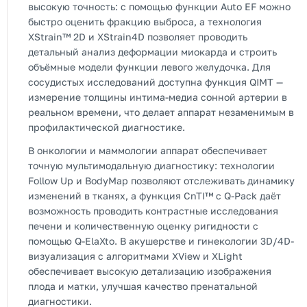
высокую точность: с помощью функции Auto EF можно
быстро оценить фракцию выброса, а технология
XStrain™ 2D и XStrain4D позволяет проводить
детальный анализ деформации миокарда и строить
объёмные модели функции левого желудочка. Для
сосудистых исследований доступна функция QIMT —
измерение толщины интима-медиа сонной артерии в
реальном времени, что делает аппарат незаменимым в
профилактической диагностике.
В онкологии и маммологии аппарат обеспечивает
точную мультимодальную диагностику: технологии
Follow Up и BodyMap позволяют отслеживать динамику
изменений в тканях, а функция CnTI™ с Q-Pack даёт
возможность проводить контрастные исследования
печени и количественную оценку ригидности с
помощью Q-ElaXto. В акушерстве и гинекологии 3D/4D-
визуализация с алгоритмами XView и XLight
обеспечивает высокую детализацию изображения
плода и матки, улучшая качество пренатальной
диагностики.