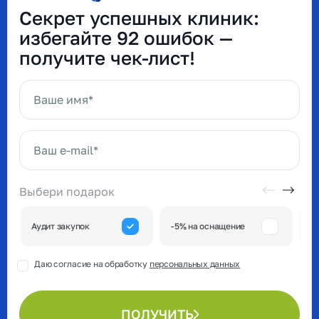
Секрет успешных клиник:
избегайте 92 ошибок —
получите чек-лист!
Ваше имя*
Ваш e-mail*
Выбери подарок
А
Аудит закупок
-5% на оснащение
к
Даю согласие на обработку
персональных данных
ПОЛУЧИТЬ