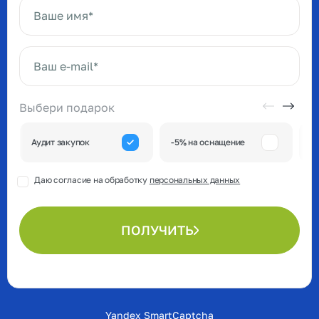
Ваше имя*
Ваш e-mail*
Выбери подарок
А
Аудит закупок
-5% на оснащение
к
Даю согласие на обработку
персональных данных
ПОЛУЧИТЬ
Yandex SmartCaptcha