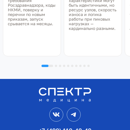
требования
характеристики могут
Росздравнадзора, коды
быть идентичными, но
НКМИ, поверку и
ресурс узлов, скорость
перечни по новым
износа и логика
приказам, запуск
работы при пиковых
срывается на месяцы.
нагрузках —
кардинально разными.
VK
Telegram