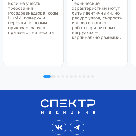
Если не учесть
Технические
требования
характеристики могут
Росздравнадзора, коды
быть идентичными, но
НКМИ, поверку и
ресурс узлов, скорость
перечни по новым
износа и логика
приказам, запуск
работы при пиковых
срывается на месяцы.
нагрузках —
кардинально разными.
VK
Telegram