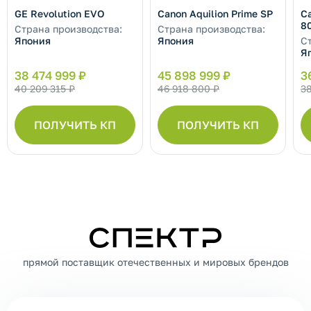
GE Revolution EVO
Canon Aquilion Prime SP
Ca
8
Страна производства:
Страна производства:
Япония
Япония
С
Я
38 474 999 ₽
45 898 999 ₽
3
40 209 315 ₽
46 918 800 ₽
38
ПОЛУЧИТЬ КП
ПОЛУЧИТЬ КП
СПЕКТР
прямой поставщик отечественных и мировых брендов