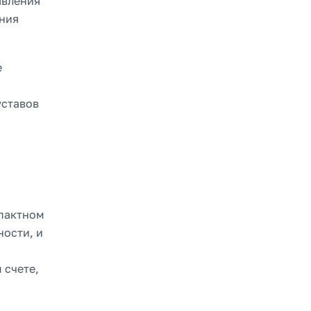
явления
ания
е
уставов
мпактном
ности, и
 счете,