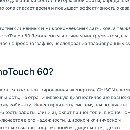
ного для оценки состояния брюшной аорты, сердца, вы
окола спасает время и повышает эффективность оказ
отных линейных и микроконвексных датчиков, а такж
SonoTouch 60 безопасным и точным инструментом для
ючая нейросонографию, исследование тазобедренных с
noTouch 60?
парат, это концентрированная экспертиза CHISON в ко
ильность, не ограничивающую диагностические возмож
му кабинету. Инвестируя в эту систему, вы получаете
бкость работы клиники, охват пациентов и, в конечном
аключается в его надежности, широком клиническом
сложные вызовы современной медицины там, где это