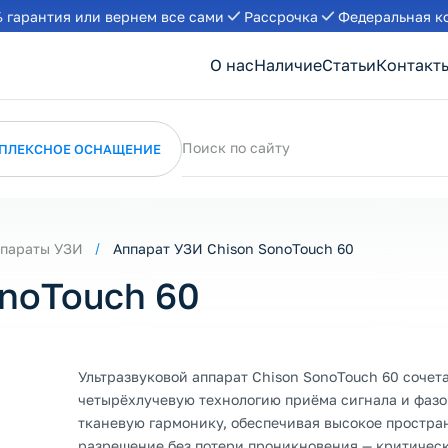
 гарантия или вернем все сами
Рассрочка
Федеральная к
О нас
Наличие
Статьи
Контакт
Поиск по сайту
ПЛЕКСНОЕ ОСНАЩЕНИЕ
параты УЗИ
Аппарат УЗИ Chison SonoTouch 60
onoTouch 60
Ультразвуковой аппарат Chison SonoTouch 60 сочет
четырёхлучевую технологию приёма сигнала и фаз
тканевую гармонику, обеспечивая высокое простра
разрешение без потери проникновения — критичес