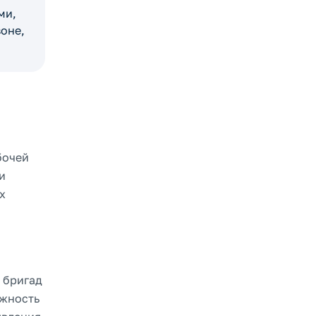
ми,
оне,
бочей
и
х
 бригад
ожность