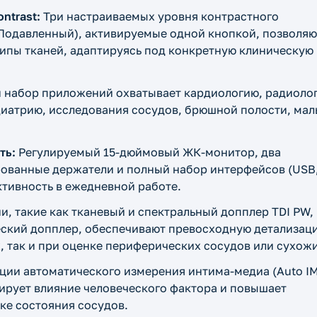
ntrast:
Три настраиваемых уровня контрастного
одавленный), активируемые одной кнопкой, позволяю
ипы тканей, адаптируясь под конкретную клиническую
набор приложений охватывает кардиологию, радиоло
диатрию, исследования сосудов, брюшной полости, ма
ть:
Регулируемый 15-дюймовый ЖК-монитор, два
рованные держатели и полный набор интерфейсов (USB
тивность в ежедневной работе.
и, такие как тканевый и спектральный допплер TDI PW,
еский допплер, обеспечивают превосходную детализац
, так и при оценке периферических сосудов или сухож
ии автоматического измерения интима-медиа (Auto I
ирует влияние человеческого фактора и повышает
ке состояния сосудов.