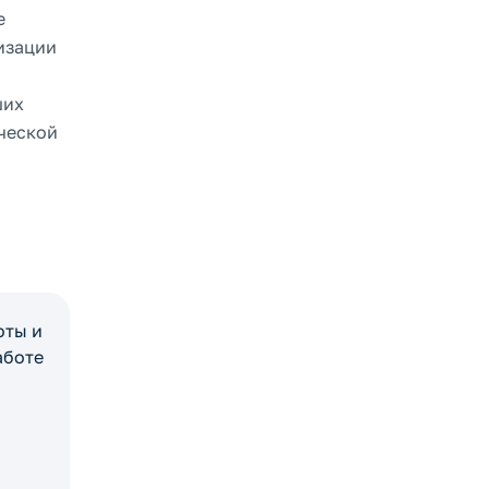
е
изации
ших
ческой
оты и
аботе