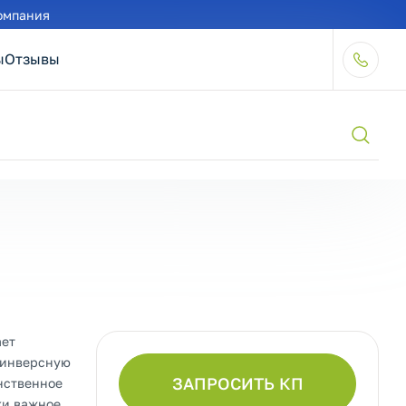
омпания
ы
Отзывы
ает
оинверсную
ЗАПРОСИТЬ КП
нственное
ки важное