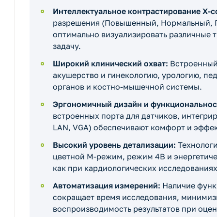
Интеллектуальное контрастирование X-co
разрешения (Повышенный, Нормальный, П
оптимально визуализировать различные т
задачу.
Широкий клинический охват:
Встроенный 
акушерство и гинекологию, урологию, пе
органов и костно-мышечной системы.
Эргономичный дизайн и функциональнос
встроенных порта для датчиков, интегри
LAN, VGA) обеспечивают комфорт и эффек
Высокий уровень детализации:
Технологи
цветной М-режим, режим 4B и энергетич
как при кардиологических исследованиях
Автоматизация измерений:
Наличие функц
сокращает время исследования, минимиз
воспроизводимость результатов при оцен