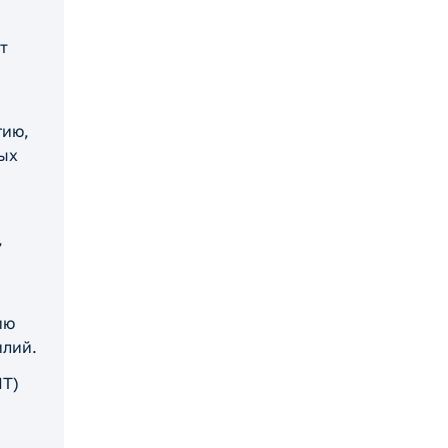
т
гию,
лых
,
ию
илий.
MT)