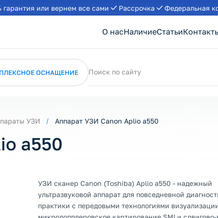
 гарантия или вернем все сами
Рассрочка
Федеральная к
О нас
Наличие
Статьи
Контакт
Поиск по сайту
ПЛЕКСНОЕ ОСНАЩЕНИЕ
параты УЗИ
Аппарат УЗИ Canon Aplio a550
io a550
УЗИ сканер Canon (Toshiba) Aplio a550 - надежный
ультразвуковой аппарат для повседневной диагнос
практики с передовыми технологиями визуализации
микродопплеровское картирование SMI и сдвигово