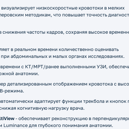
 визуализирует низкоскоростные кровотоки в мелких
леровским методикам, что повышает точность диагнос
з снижения частоты кадров, сохраняя высокое временн
ляет в реальном времени количественно оценивать
о при абдоминальных и малых органах исследованиях.
 времени с КТ/МРТ/ранее выполненными УЗИ, обеспеч
ложной анатомии.
лер детализированным отображением кровотока с выс
 B-режима.
автоматически адаптирует функции трекбола и кнопок 
снижая когнитивную нагрузку врача.
tiView
- обеспечивает реконструкцию в перпендикуля
м Luminance для глубокого понимания анатомии.