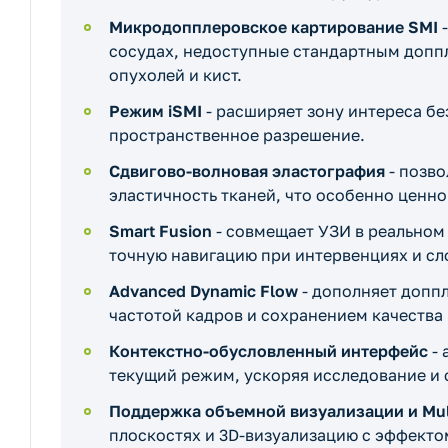
Микродопплеровское картирование SMI
-
сосудах, недоступные стандартным допп
опухолей и кист.
Режим iSMI
- расширяет зону интереса бе
пространственное разрешение.
Сдвигово-волновая эластография
- позво
эластичность тканей, что особенно ценн
Smart Fusion
- совмещает УЗИ в реальном
точную навигацию при интервенциях и с
Advanced Dynamic Flow
- дополняет допп
частотой кадров и сохранением качества
Контекстно-обусловленный интерфейс
- 
текущий режим, ускоряя исследование и 
Поддержка объемной визуализации и Mul
плоскостях и 3D-визуализацию с эффекто