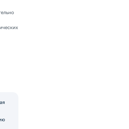
тельно
мических
ая
ию