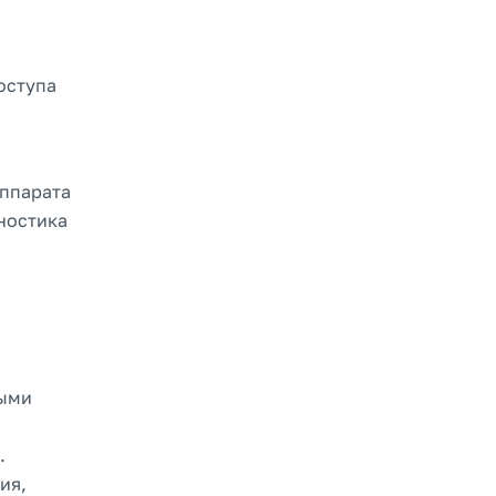
оступа
аппарата
гностика
ными
.
ия,