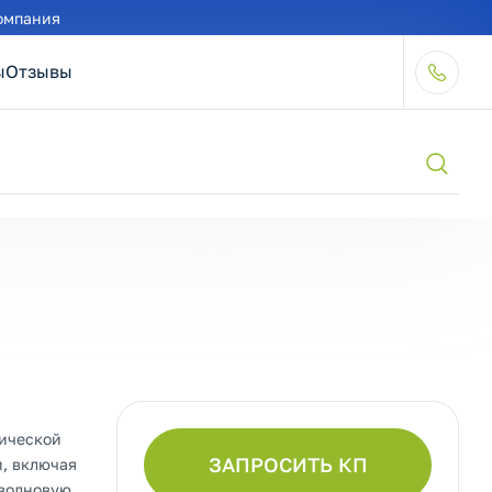
омпания
ы
Отзывы
тической
ЗАПРОСИТЬ КП
, включая
-волновую