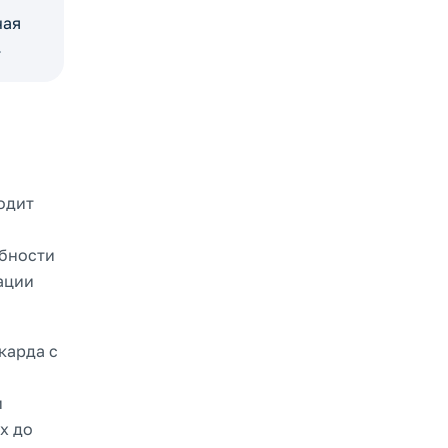
чая
.
одит
обности
ации
карда с
и
х до