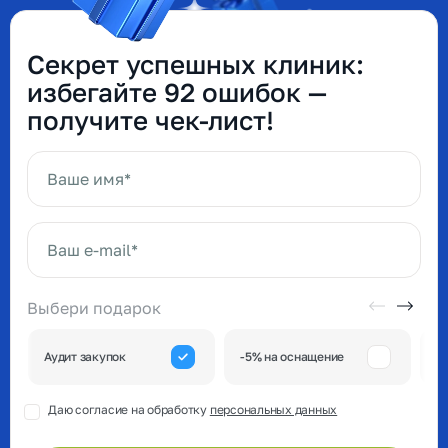
Секрет успешных клиник:
избегайте 92 ошибок —
получите чек-лист!
Ваше имя*
Ваш e-mail*
Выбери подарок
А
Аудит закупок
-5% на оснащение
к
Даю согласие на обработку
персональных данных