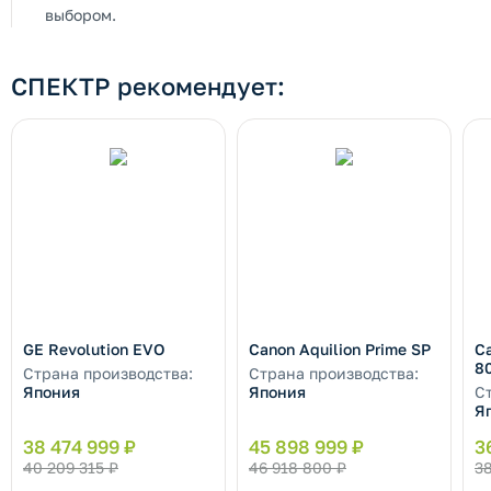
выбором.
СПЕКТР рекомендует:
GE Revolution EVO
Canon Aquilion Prime SP
Ca
8
Страна производства:
Страна производства:
Япония
Япония
С
Я
38 474 999 ₽
45 898 999 ₽
3
40 209 315 ₽
46 918 800 ₽
38