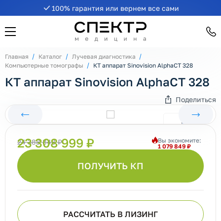
100% гарантия или вернем все сами
Главная
Каталог
Лучевая диагностика
Компьютерные томографы
КТ аппарат Sinovision AlphaCT 328
КТ аппарат Sinovision AlphaCT 328
Поделиться
23 308 999 ₽
Вы экономите:
24 388 848 ₽
1 079 849 ₽
ПОЛУЧИТЬ КП
РАССЧИТАТЬ В ЛИЗИНГ