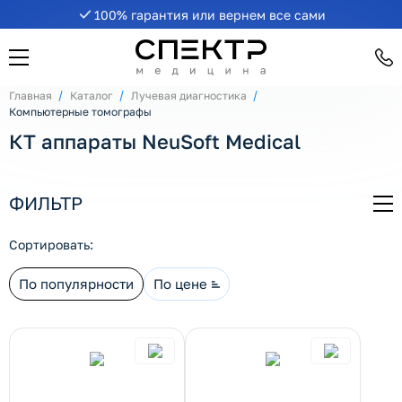
100% гарантия или вернем все сами
Главная
Каталог
Лучевая диагностика
Компьютерные томографы
рнуть/развернуть категорию
ь
КТ аппараты NeuSoft Medical
ФИЛЬТР
СВ
Сортировать:
По популярности
По цене