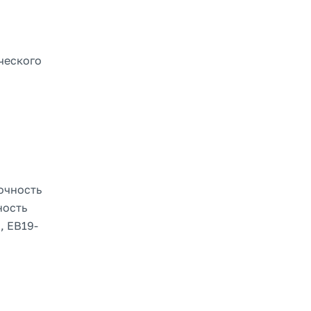
ческого
очность
ность
, EB19-