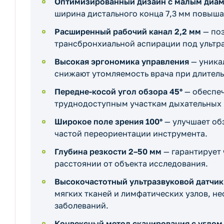
Оптимизированный дизайн с малым диа
ширина дистального конца 7,3 мм повыш
Расширенный рабочий канал 2,2 мм
— поз
трансбронхиальной аспирации под ультр
Высокая эргономика управления
— уника
снижают утомляемость врача при длител
Передне-косой угол обзора 45°
— обеспеч
труднодоступным участкам дыхательных 
Широкое поле зрения 100°
— улучшает об
частой переориентации инструмента.
Глубина резкости 2–50 мм
— гарантирует 
расстоянии от объекта исследования.
Высокочастотный ультразвуковой датчик 
мягких тканей и лимфатических узлов, н
заболеваний.
Конвексный метод сканирования с углом 