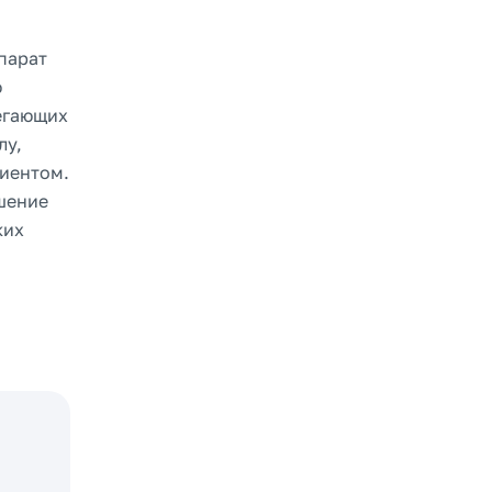
парат
ю
егающих
лу,
циентом.
шение
ких