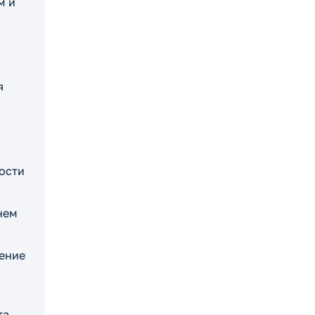
м и
я
ости
нем
ение
та