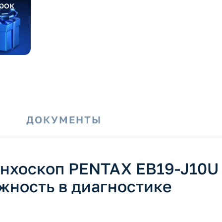
рок
И
ДОКУМЕНТЫ
нхоскоп PENTAX EB19-J10U
жность в диагностике