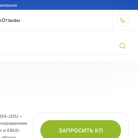
омпания
ы
Отзывы
B19-J10U —
анированием
ЗАПРОСИТЬ КП
и и EBUS-
 лёгких.