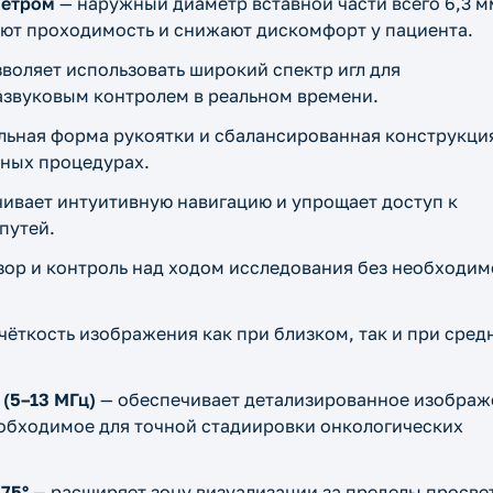
метром
— наружный диаметр вставной части всего 6,3 м
ают проходимость и снижают дискомфорт у пациента.
воляет использовать широкий спектр игл для
азвуковым контролем в реальном времени.
льная форма рукоятки и сбалансированная конструкци
ьных процедурах.
ивает интуитивную навигацию и упрощает доступ к
путей.
зор и контроль над ходом исследования без необходим
чёткость изображения как при близком, так и при сред
(5–13 МГц)
— обеспечивает детализированное изображ
еобходимое для точной стадиировки онкологических
75°
— расширяет зону визуализации за пределы просве