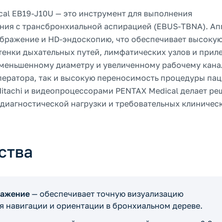
al EB19-J10U — это инструмент для выполнения
ния с трансбронхиальной аспирацией (EBUS-TBNA). Ап
зображение и HD-эндоскопию, что обеспечивает высоку
енки дыхательных путей, лимфатических узлов и прил
уменьшенному диаметру и увеличенному рабочему кана
ператора, так и высокую переносимость процедуры па
itachi и видеопроцессорами PENTAX Medical делает ре
диагностической нагрузки и требовательных клиничес
ства
ражение
— обеспечивает точную визуализацию
ля навигации и ориентации в бронхиальном дереве.