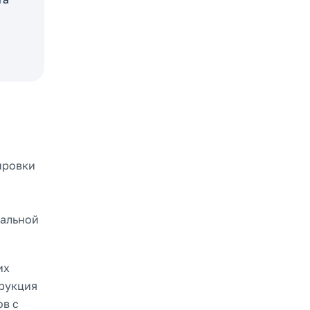
ировки
кальной
их
трукция
ов с