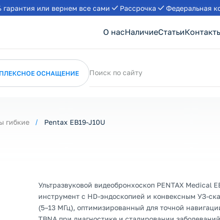
 гарантия или вернем все сами
Рассрочка
Федеральная к
О нас
Наличие
Статьи
Контакт
Поиск по сайту
ПЛЕКСНОЕ ОСНАЩЕНИЕ
ы гибкие
Pentax EB19-J10U
Ультразвуковой видеобронхоскоп PENTAX Medical E
инструмент с HD-эндоскопией и конвексным УЗ-ск
(5–13 МГц), оптимизированный для точной навигаци
TBNA при диагностике и стадировании заболеваний