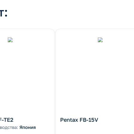
т:
F-TE2
Pentax FB-15V
водства:
Япония