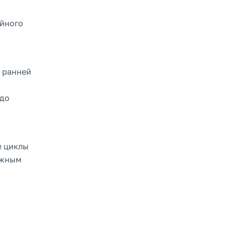
ийного
 ранней
 до
е циклы
ёжным