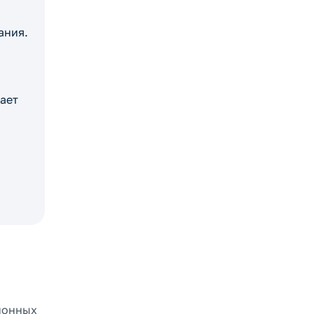
ания.
и
ает
ионных