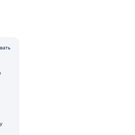
вать
е
у