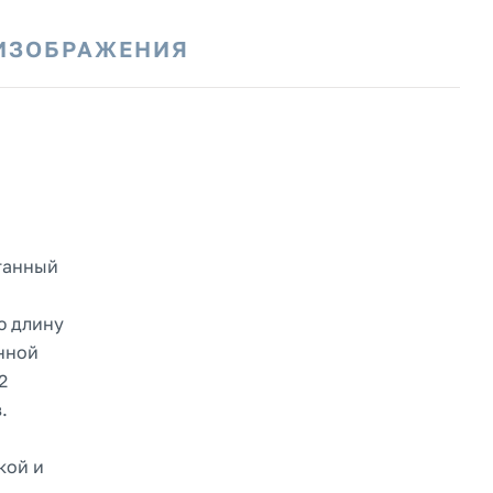
ИЗОБРАЖЕНИЯ
й
танный
ю длину
нной
2
.
кой и