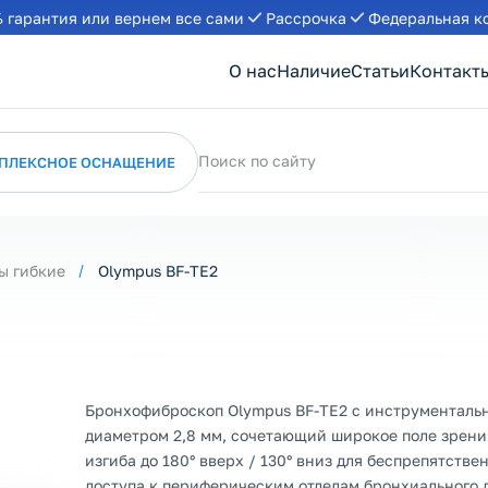
 гарантия или вернем все сами
Рассрочка
Федеральная к
О нас
Наличие
Статьи
Контакт
Поиск по сайту
ПЛЕКСНОЕ ОСНАЩЕНИЕ
ы гибкие
Olympus BF-TE2
Бронхофиброскоп Olympus BF-TE2 с инструменталь
диаметром 2,8 мм, сочетающий широкое поле зрения
изгиба до 180° вверх / 130° вниз для беспрепятстве
доступа к периферическим отделам бронхиального 