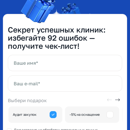
Секрет успешных клиник:
избегайте 92 ошибок —
получите чек-лист!
Ваше имя*
Ваш e-mail*
Выбери подарок
А
Аудит закупок
-5% на оснащение
к
Даю согласие на обработку
персональных данных