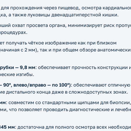
о для прохождения через пищевод, осмотра кардиально
дка, а также луковицы двенадцатиперстной кишки.
оший охват просвета органа, минимизирует риск пропу
процедурах.
яет получать чёткое изображение как при близком
начиная с 2 мм), так и при общем обзоре анатомически
рубки — 9,8 мм
: обеспечивает прочность конструкции 
еские изгибы.
— 90°, влево/вправо — по 100°)
: обеспечивают отличную
ие дистального конца даже в сложнодоступных зонах.
 мм
: совместим со стандартными щипцами для биопсии
ами, что позволяет проводить диагностические и лечеб
345 мм
: достаточна для полного осмотра всех необход