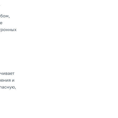
.
ибом,
де
ктронных
чивает
нения и
пасную,