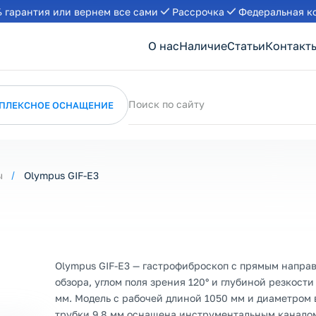
 гарантия или вернем все сами
Рассрочка
Федеральная к
О нас
Наличие
Статьи
Контакт
Поиск по сайту
ПЛЕКСНОЕ ОСНАЩЕНИЕ
ы
Olympus GIF-E3
Olympus GIF-E3 — гастрофиброскоп с прямым напра
обзора, углом поля зрения 120° и глубиной резкости 
мм. Модель с рабочей длиной 1050 мм и диаметром
трубки 9,8 мм оснащена инструментальным каналом