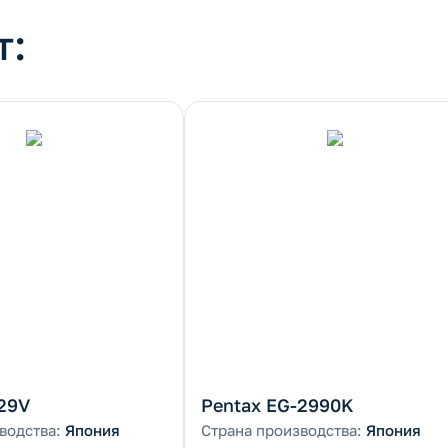
т:
29V
Pentax EG-2990K
водства:
Япония
Страна производства:
Япония