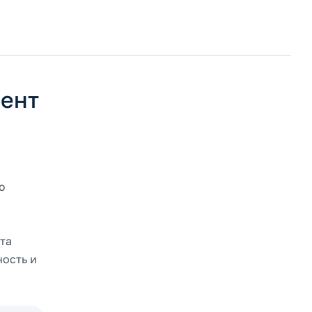
мент
ю
й
та
ность и