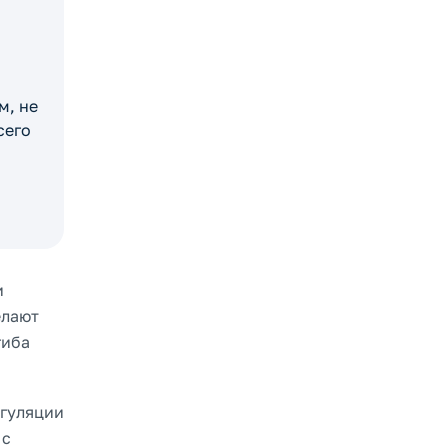
м, не
сего
и
елают
гиба
агуляции
 с