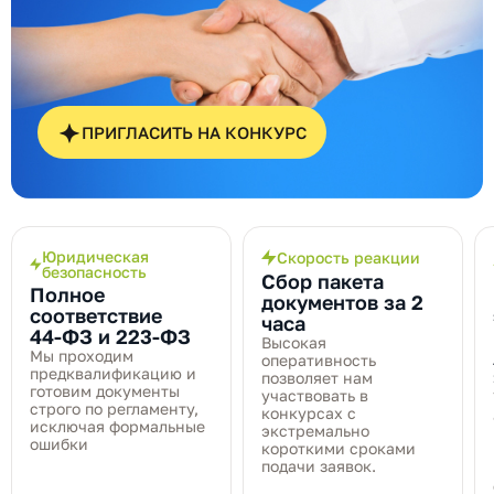
ПРИГЛАСИТЬ НА КОНКУРС
Юридическая
Скорость реакции
безопасность
Сбор пакета
Полное
документов за 2
соответствие
часа
44‑ФЗ и 223‑ФЗ
Высокая
Мы проходим
оперативность
предквалификацию и
позволяет нам
готовим документы
участвовать в
строго по регламенту,
конкурсах с
исключая формальные
экстремально
ошибки
короткими сроками
подачи заявок.