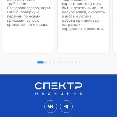
требования
характеристики могут
Росздравнадзора, коды
быть идентичными, но
НКМИ, поверку и
ресурс узлов, скорость
перечни по новым
износа и логика
приказам, запуск
работы при пиковых
срывается на месяцы.
нагрузках —
кардинально разными.
VK
Telegram