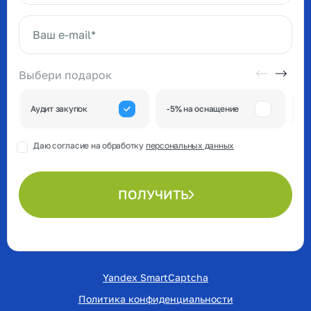
Ваше имя*
Ваш e-mail*
Выбери подарок
А
Аудит закупок
-5% на оснащение
к
Даю согласие на обработку
персональных данных
ПОЛУЧИТЬ
Yandex SmartCaptcha
Политика конфиденциальности