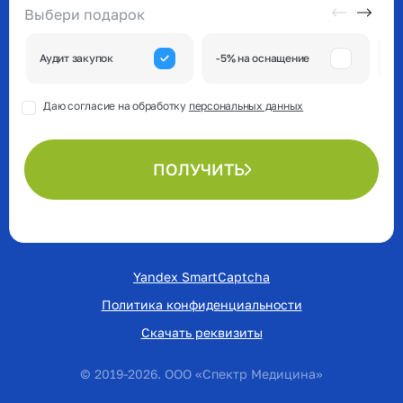
Выбери подарок
А
Аудит закупок
-5% на оснащение
к
Даю согласие на обработку
персональных данных
ПОЛУЧИТЬ
Yandex SmartCaptcha
Политика конфиденциальности
Скачать реквизиты
© 2019-2026. ООО «Спектр Медицина»