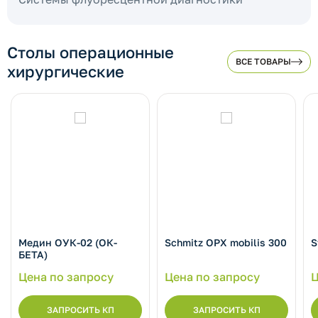
Столы операционные
ВСЕ ТОВАРЫ
хирургические
Медин ОУК-02 (ОК-
Schmitz OPX mobilis 300
S
БЕТА)
Цена по запросу
Цена по запросу
Ц
ЗАПРОСИТЬ КП
ЗАПРОСИТЬ КП