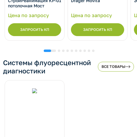
СтройРеанимация КР-01
Dräger Movita
Э
потолочная Мост
Цена по запросу
Цена по запросу
Ц
ЗАПРОСИТЬ КП
ЗАПРОСИТЬ КП
Системы флуоресцентной
ВСЕ ТОВАРЫ
диагностики