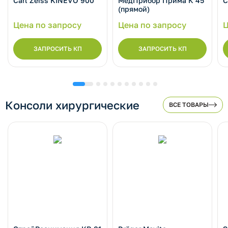
Carl Zeiss KINEVO 900
МедПрибор Прима К 45
C
(прямой)
Цена по запросу
Цена по запросу
Ц
ЗАПРОСИТЬ КП
ЗАПРОСИТЬ КП
Консоли хирургические
ВСЕ ТОВАРЫ