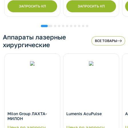
ЗАПРОСИТЬ КП
ЗАПРОСИТЬ КП
Аппараты лазерные
ВСЕ ТОВАРЫ
хирургические
Milon Group ЛАХТА-
Lumenis AcuPulse
А
МИЛОН
Цена по запросу
Цена по запросу
Ц