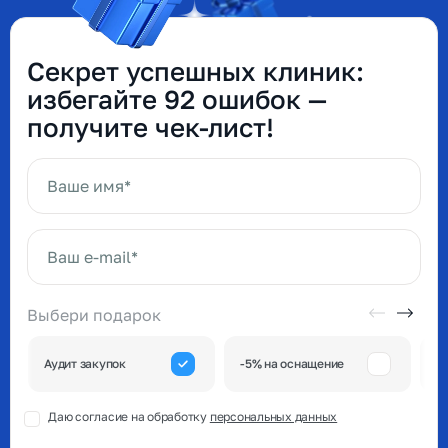
Секрет успешных клиник:
избегайте 92 ошибок —
получите чек-лист!
Ваше имя*
Ваш e-mail*
Выбери подарок
А
Аудит закупок
-5% на оснащение
к
Даю согласие на обработку
персональных данных