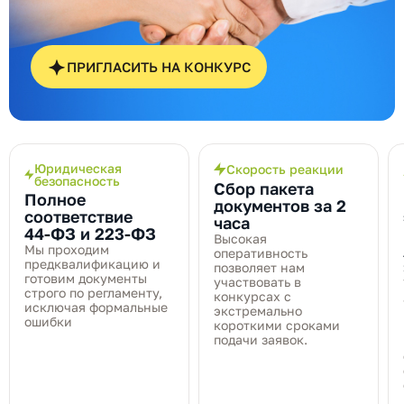
ПРИГЛАСИТЬ НА КОНКУРС
Юридическая
Скорость реакции
безопасность
Сбор пакета
Полное
документов за 2
соответствие
часа
44‑ФЗ и 223‑ФЗ
Высокая
Мы проходим
оперативность
предквалификацию и
позволяет нам
готовим документы
участвовать в
строго по регламенту,
конкурсах с
исключая формальные
экстремально
ошибки
короткими сроками
подачи заявок.