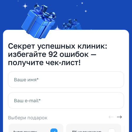
Секрет успешных клиник:
избегайте 92 ошибок —
получите чек-лист!
Ваше имя*
Ваш e-mail*
Выбери подарок
А
Аудит закупок
-5% на оснащение