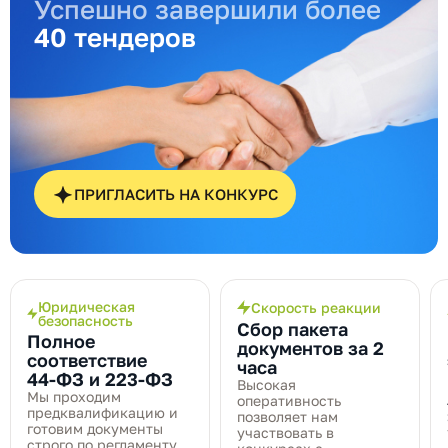
Успешно завершили более
40 тендеров
ПРИГЛАСИТЬ НА КОНКУРС
Юридическая
Скорость реакции
безопасность
Сбор пакета
Полное
документов за 2
соответствие
часа
44‑ФЗ и 223‑ФЗ
Высокая
Мы проходим
оперативность
предквалификацию и
позволяет нам
готовим документы
участвовать в
строго по регламенту,