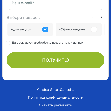
Ваш e-mail*
Выбери подарок
А
Аудит закупок
-5% на оснащение
к
Даю согласие на обработку
персональных данных
ПОЛУЧИТЬ
Yandex SmartCaptcha
Политика конфиденциальности
Скачать реквизиты