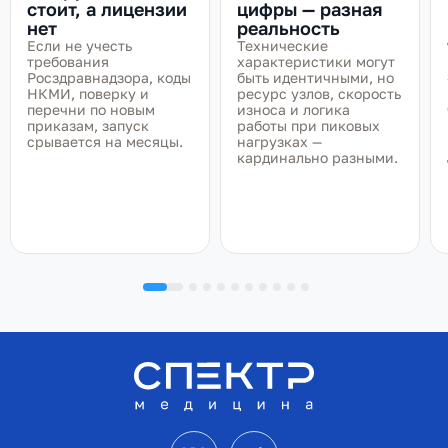
стоит, а лицензии
цифры — разная
нет
реальность
Если не учесть
Технические
требования
характеристики могут
Росздравнадзора, коды
быть идентичными, но
НКМИ, поверку и
ресурс узлов, скорость
перечни по новым
износа и логика
приказам, запуск
работы при пиковых
срывается на месяцы.
нагрузках —
кардинально разными.
VK
Telegram