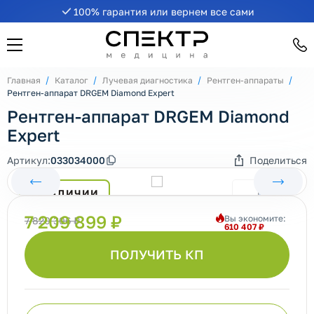
100% гарантия или вернем все сами
Главная
Каталог
Лучевая диагностика
Рентген-аппараты
Рентген-аппарат DRGEM Diamond Expert
Рентген-аппарат DRGEM Diamond
Expert
Артикул:
033034000
Поделиться
В НАЛИЧИИ
7 209 899 ₽
Вы экономите:
7 820 306 ₽
610 407 ₽
ПОЛУЧИТЬ КП