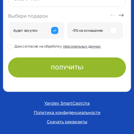
Ваш e-mail*
Выбери подарок
А
Аудит закупок
-5% на оснащение
к
Даю согласие на обработку
персональных данных
ПОЛУЧИТЬ
Yandex SmartCaptcha
Политика конфиденциальности
Скачать реквизиты