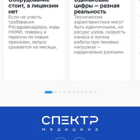
стоит, а лицензии
цифры — разная
нет
реальность
Если не учесть
Технические
требования
характеристики могут
Росздравнадзора, коды
быть идентичными, но
НКМИ, поверку и
ресурс узлов, скорость
перечни по новым
износа и логика
приказам, запуск
работы при пиковых
срывается на месяцы.
нагрузках —
кардинально разными.
VK
Telegram