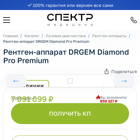
100% гарантия или вернем все сами
Главная
Каталог
Лучевая диагностика
Рентген-аппараты
Рентген-аппарат DRGEM Diamond Pro Premium
Рентген-аппарат DRGEM Diamond
Pro Premium
Поделиться
В НАЛИЧИИ
7 091 099 ₽
Вы экономите:
7 950 426 ₽
859 327 ₽
ПОЛУЧИТЬ КП