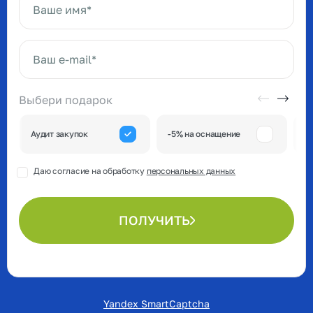
Ваше имя*
Ваш e-mail*
Выбери подарок
А
Аудит закупок
-5% на оснащение
к
Даю согласие на обработку
персональных данных
ПОЛУЧИТЬ
Yandex SmartCaptcha