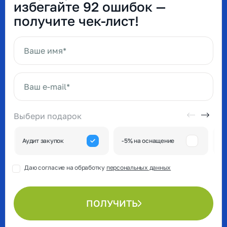
избегайте 92 ошибок —
получите чек-лист!
Ваше имя*
Ваш e-mail*
Выбери подарок
А
Аудит закупок
-5% на оснащение
к
Даю согласие на обработку
персональных данных
ПОЛУЧИТЬ