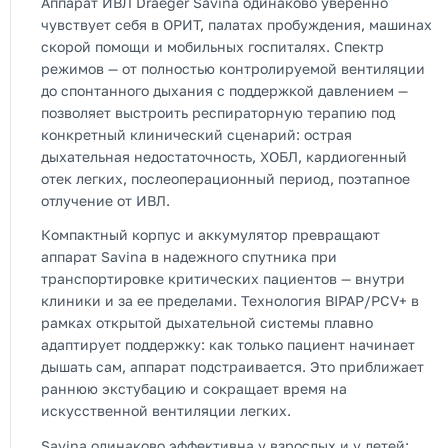
Аппарат ИВЛ Draeger Savina одинаково уверенно
чувствует себя в ОРИТ, палатах пробуждения, машинах
скорой помощи и мобильных госпиталях. Спектр
режимов — от полностью контролируемой вентиляции
до спонтанного дыхания с поддержкой давлением —
позволяет выстроить респираторную терапию под
конкретный клинический сценарий: острая
дыхательная недостаточность, ХОБЛ, кардиогенный
отек легких, послеоперационный период, поэтапное
отлучение от ИВЛ.
Компактный корпус и аккумулятор превращают
аппарат Savina в надежного спутника при
транспортировке критических пациентов — внутри
клиники и за ее пределами. Технология BIPAP/PCV+ в
рамках открытой дыхательной системы плавно
адаптирует поддержку: как только пациент начинает
дышать сам, аппарат подстраивается. Это приближает
раннюю экстубацию и сокращает время на
искусственной вентиляции легких.
Savina одинаково эффективна у взрослых и у детей: