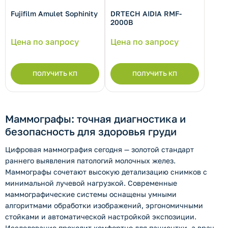
Fujifilm Amulet Sophinity
DRTECH AIDIA RMF-
2000B
рнуть/развернуть категорию
Цена по запросу
Цена по запросу
ПОЛУЧИТЬ КП
ПОЛУЧИТЬ КП
рнуть/развернуть категорию
Маммографы: точная диагностика и
безопасность для здоровья груди
Цифровая маммография сегодня — золотой стандарт
раннего выявления патологий молочных желез.
Маммографы сочетают высокую детализацию снимков с
минимальной лучевой нагрузкой. Современные
маммографические системы оснащены умными
алгоритмами обработки изображений, эргономичными
стойками и автоматической настройкой экспозиции.
рнуть/развернуть категорию
ь
Исследование проходит комфортно для пациентки, а врач