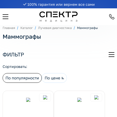
100% гарантия или вернем все сами
Главная
Каталог
Лучевая диагностика
Маммографы
Маммографы
рнуть/развернуть категорию
ФИЛЬТР
СВ
Сортировать:
По популярности
По цене