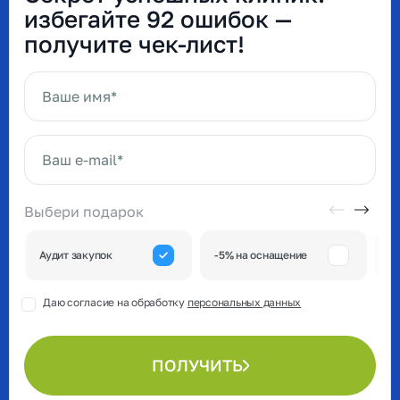
избегайте 92 ошибок —
получите чек-лист!
Ваше имя*
Ваш e-mail*
Выбери подарок
А
Аудит закупок
-5% на оснащение
к
Даю согласие на обработку
персональных данных
ПОЛУЧИТЬ